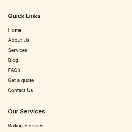
Quick Links
Home
About Us
Services
Blog
FAQ’s
Get a quote
Contact Us
Our Services
Baiting Services