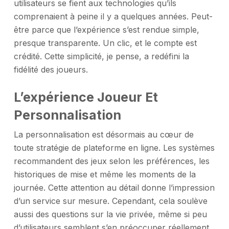
utilisateurs se fient aux technologies qu’ils
comprenaient à peine il y a quelques années. Peut-
être parce que l’expérience s’est rendue simple,
presque transparente. Un clic, et le compte est
crédité. Cette simplicité, je pense, a redéfini la
fidélité des joueurs.
L’expérience Joueur Et
Personnalisation
La personnalisation est désormais au cœur de
toute stratégie de plateforme en ligne. Les systèmes
recommandent des jeux selon les préférences, les
historiques de mise et même les moments de la
journée. Cette attention au détail donne l’impression
d’un service sur mesure. Cependant, cela soulève
aussi des questions sur la vie privée, même si peu
d’utilisateurs semblent s’en préoccuper réellement.