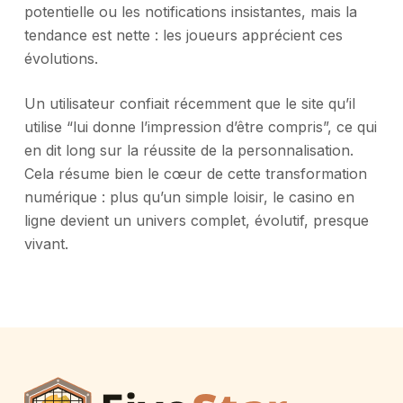
potentielle ou les notifications insistantes, mais la
tendance est nette : les joueurs apprécient ces
évolutions.
Un utilisateur confiait récemment que le site qu’il
utilise “lui donne l’impression d’être compris”, ce qui
en dit long sur la réussite de la personnalisation.
Cela résume bien le cœur de cette transformation
numérique : plus qu’un simple loisir, le casino en
ligne devient un univers complet, évolutif, presque
vivant.