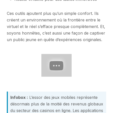
Ces outils ajoutent plus qu’un simple confort. Ils
créent un environnement où la frontière entre le
virtuel et le réel s’efface presque complètement. Et,
soyons honnêtes, c’est aussi une façon de captiver
un public jeune en quête d’expériences originales.
Infobox :
L’essor des jeux mobiles représente
désormais plus de la moitié des revenus globaux
du secteur des casinos en ligne. Les applications