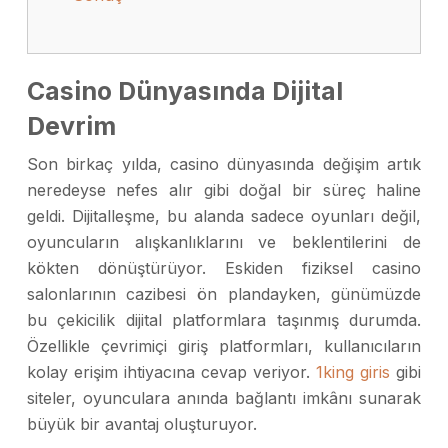
Casino Dünyasında Dijital
Devrim
Son birkaç yılda, casino dünyasında değişim artık
neredeyse nefes alır gibi doğal bir süreç haline
geldi. Dijitalleşme, bu alanda sadece oyunları değil,
oyuncuların alışkanlıklarını ve beklentilerini de
kökten dönüştürüyor. Eskiden fiziksel casino
salonlarının cazibesi ön plandayken, günümüzde
bu çekicilik dijital platformlara taşınmış durumda.
Özellikle çevrimiçi giriş platformları, kullanıcıların
kolay erişim ihtiyacına cevap veriyor.
1king giris
gibi
siteler, oyunculara anında bağlantı imkânı sunarak
büyük bir avantaj oluşturuyor.