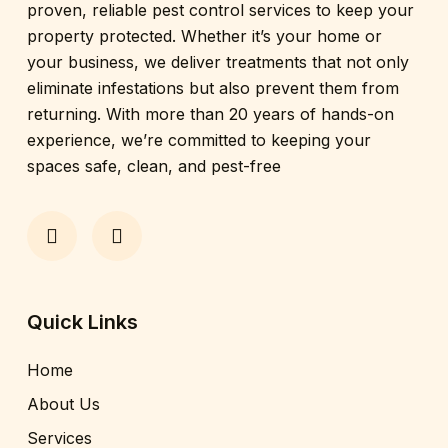
proven, reliable pest control services to keep your
property protected. Whether it’s your home or
your business, we deliver treatments that not only
eliminate infestations but also prevent them from
returning. With more than 20 years of hands-on
experience, we’re committed to keeping your
spaces safe, clean, and pest-free
Quick Links
Home
About Us
Services