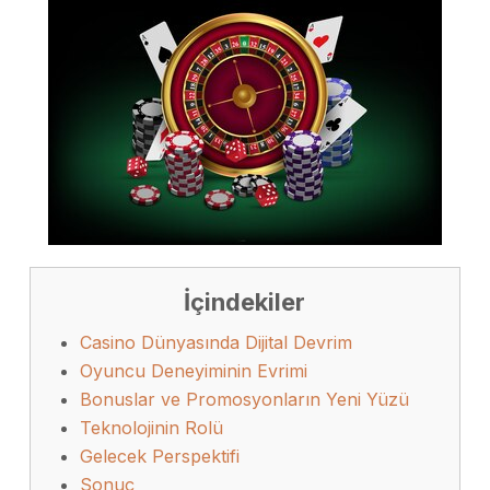
İçindekiler
Casino Dünyasında Dijital Devrim
Oyuncu Deneyiminin Evrimi
Bonuslar ve Promosyonların Yeni Yüzü
Teknolojinin Rolü
Gelecek Perspektifi
Sonuç