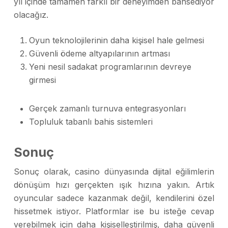
yıl içinde tamamen farklı bir deneyimden bahsediyor
olacağız.
Oyun teknolojilerinin daha kişisel hale gelmesi
Güvenli ödeme altyapılarının artması
Yeni nesil sadakat programlarının devreye
girmesi
Gerçek zamanlı turnuva entegrasyonları
Topluluk tabanlı bahis sistemleri
Sonuç
Sonuç olarak, casino dünyasında dijital eğilimlerin
dönüşüm hızı gerçekten ışık hızına yakın. Artık
oyuncular sadece kazanmak değil, kendilerini özel
hissetmek istiyor. Platformlar ise bu isteğe cevap
verebilmek için daha kişiselleştirilmiş, daha güvenli