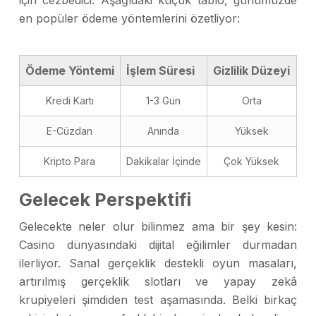
için cezbedici. Aşağıdaki küçük tablo, günümüzde
en popüler ödeme yöntemlerini özetliyor:
Ödeme Yöntemi
İşlem Süresi
Gizlilik Düzeyi
Kredi Kartı
1-3 Gün
Orta
E-Cüzdan
Anında
Yüksek
Kripto Para
Dakikalar İçinde
Çok Yüksek
Gelecek Perspektifi
Gelecekte neler olur bilinmez ama bir şey kesin:
Casino dünyasındaki dijital eğilimler durmadan
ilerliyor. Sanal gerçeklik destekli oyun masaları,
artırılmış gerçeklik slotları ve yapay zekâ
krupiyeleri şimdiden test aşamasında. Belki birkaç