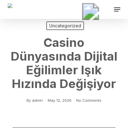
Skip
Menu
to
main
content
Uncategorized
Casino
Dünyasında Dijital
Eğilimler Işık
Hızında Değişiyor
By
admin
May 12, 2026
No Comments