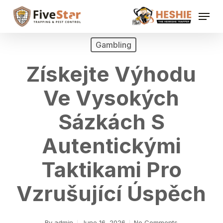
Skip
Menu
to
Close
main
Menu
content
Gambling
Získejte Výhodu
Ve Vysokých
Sázkách S
Autentickými
Taktikami Pro
Vzrušující Úspěch
By
admin
June 16, 2026
No Comments