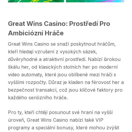
Great Wins Casino: Prostředí Pro
Ambiciózní Hráče
Great Wins Casino se snaží poskytnout hráčům,
kteří hledají vzrušení z vysokých sázek,
důvěryhodné a atraktivní prostředí. Nabízí širokou
škálu her, od klasických stolních her po moderní
video automaty, které jsou oblíbené mezi hráči s
vyššími rozpočty. Důraz je kladen na férovost her a
bezpečnost transakcí, což jsou klíčové faktory pro
každého seriózního hráče.
Pro ty, kteří chtějí posunout své hraní na vyšší
úroveň, Great Wins Casino nabízí také VIP
programy a speciální bonusy, které mohou zvýšit