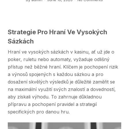
Strategie Pro Hraní Ve Vysokých
Sázkách
Hraní ve vysokých sázkách v kasinu, ať už jde o
poker, ruletu nebo automaty, vyžaduje odlišný
přístup než běžné hraní. Klíčem je pochopení rizik
a výnosů spojených s každou sázkou a pro
dosažení skvělých výsledků je důležité zaměřit se
na maximální využití svých znalostí a dovedností,
aby získali výhodu. To zahrnuje důkladnou
přípravu a pochopení pravidel a strategií
specifických pro danou hru.