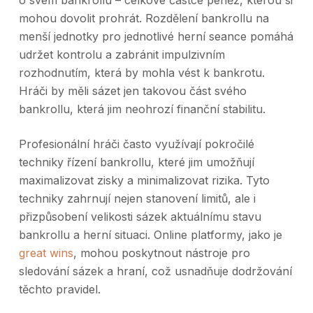
mohou dovolit prohrát. Rozdělení bankrollu na
menší jednotky pro jednotlivé herní seance pomáhá
udržet kontrolu a zabránit impulzivním
rozhodnutím, která by mohla vést k bankrotu.
Hráči by měli sázet jen takovou část svého
bankrollu, která jim neohrozí finanční stabilitu.
Profesionální hráči často využívají pokročilé
techniky řízení bankrollu, které jim umožňují
maximalizovat zisky a minimalizovat rizika. Tyto
techniky zahrnují nejen stanovení limitů, ale i
přizpůsobení velikosti sázek aktuálnímu stavu
bankrollu a herní situaci. Online platformy, jako je
great wins
, mohou poskytnout nástroje pro
sledování sázek a hraní, což usnadňuje dodržování
těchto pravidel.