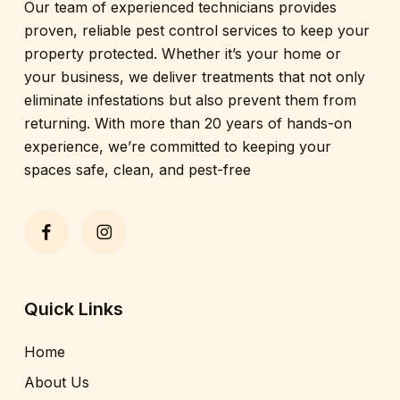
Our team of experienced technicians provides
proven, reliable pest control services to keep your
property protected. Whether it’s your home or
your business, we deliver treatments that not only
eliminate infestations but also prevent them from
returning. With more than 20 years of hands-on
experience, we’re committed to keeping your
spaces safe, clean, and pest-free
Quick Links
Home
About Us