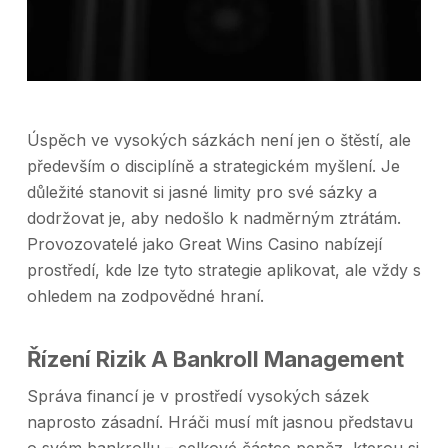
Úspěch ve vysokých sázkách není jen o štěstí, ale
především o disciplíně a strategickém myšlení. Je
důležité stanovit si jasné limity pro své sázky a
dodržovat je, aby nedošlo k nadměrným ztrátám.
Provozovatelé jako Great Wins Casino nabízejí
prostředí, kde lze tyto strategie aplikovat, ale vždy s
ohledem na zodpovědné hraní.
Řízení Rizik A Bankroll Management
Správa financí je v prostředí vysokých sázek
naprosto zásadní. Hráči musí mít jasnou představu
o svém bankrollu – celkové částce peněz, kterou si