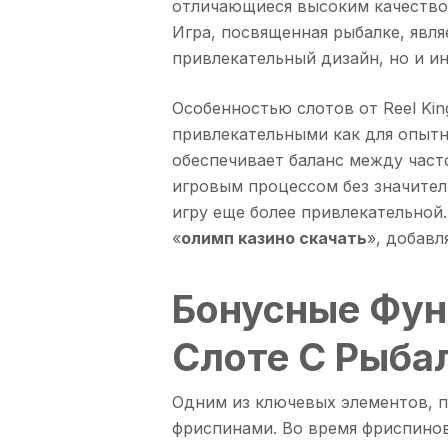
отличающиеся высоким качество
Игра, посвященная рыбалке, явля
привлекательный дизайн, но и и
Особенностью слотов от Reel Kin
привлекательными как для опытны
обеспечивает баланс между част
игровым процессом без значител
игру еще более привлекательной
«
олимп казино скачать
», добавл
Бонусные Фун
Слоте С Рыба
Одним из ключевых элементов, п
фриспинами. Во время фриспинов 