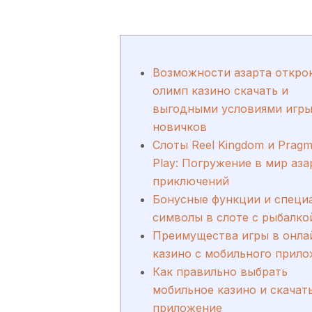
Возможности азарта откро
олимп казино скачать и
выгодными условиями игры
новичков
Слоты Reel Kingdom и Pragm
Play: Погружение в мир аз
приключений
Бонусные функции и специ
символы в слоте с рыбалко
Преимущества игры в онла
казино с мобильного прил
Как правильно выбрать
мобильное казино и скачат
приложение