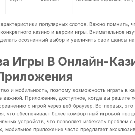
арактеристики популярных слотов. Важно помнить, ч
 конкретного казино и версии игры. Внимательное изу
делать осознанный выбор и увеличить свои шансы на
а Игры В Онлайн-Каз
Приложения
тво и мобильность, поэтому возможность играть в ка
е важной. Приложение, доступное, когда вы решите «
равнению с игрой через веб-браузер. Во-первых, это 
ия, что обеспечивает более комфортный игровой проц
льных устройств, что позволяет избежать проблем с
х, мобильное приложение часто предлагает эксклюзи