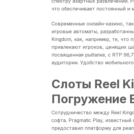
спектру азартных развлечений. 
что обеспечивает постоянный и 
Современные онлайн-казино, так
игровые автоматы, разработанные
Kingdom, как, например, те, что
привлекают игроков, ценящих ша
посвященная рыбалке, с RTP 96,
аудитории. Удобство мобильного
Слоты Reel Ki
Погружение 
Сотрудничество между Reel Kingd
софта. Pragmatic Play, известн
предоставил платформу для реал