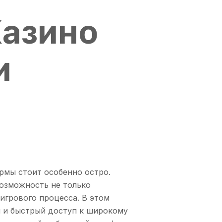
Казино
и
рмы стоит особенно остро.
возможность не только
игрового процесса. В этом
й и быстрый доступ к широкому