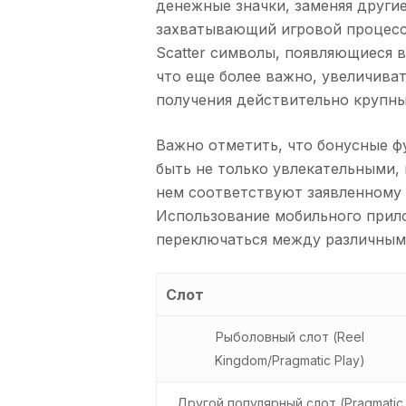
денежные значки, заменяя други
захватывающий игровой процесс
Scatter символы, появляющиеся 
что еще более важно, увеличива
получения действительно крупны
Важно отметить, что бонусные фу
быть не только увлекательными,
нем соответствуют заявленному 
Использование мобильного прило
переключаться между различными
Слот
Рыболовный слот (Reel
Kingdom/Pragmatic Play)
Другой популярный слот (Pragmatic