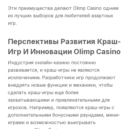
Эти преимущества делают Olimp Casino одним
из лучших выборов для любителей азартных
игр.
Перспективы Развития Краш-
Игр И Инновации Olimp Casino
Индустрия онлайн-казино постоянно
развивается, и краш-игры не являются
исключением. Разработчики игр продолжают
внедрять новые функции и механики, чтобы
сделать краш-игры еще более
захватывающими и привлекательными для
игроков. Например, появляются краш-игры с
дополнительными бонусными раундами, мини-
играми и возможностью выигрывать