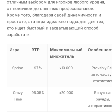
отличным выбором для игроков любого уровня,
от новичков до опытных профессионалов.
Кроме того, благодаря своей динамичности и
простоте, эта игра идеально подходит для тех,
кто ищет быстрый и захватывающий способ
заработать.
Игра
RTP
Максимальный
Особеннос
множитель
Spribe
97%
x10 000
Provably Fai
авто-кэшау
статистик
Crazy
96.08%
x20 000
Бонусные
Time
раунды,
интерактивн