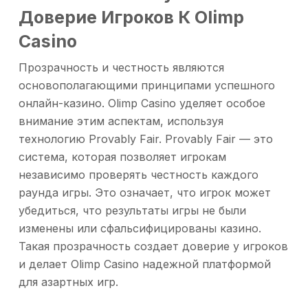
Доверие Игроков К Olimp
Casino
Прозрачность и честность являются
основополагающими принципами успешного
онлайн-казино. Olimp Casino уделяет особое
внимание этим аспектам, используя
технологию Provably Fair. Provably Fair — это
система, которая позволяет игрокам
независимо проверять честность каждого
раунда игры. Это означает, что игрок может
убедиться, что результаты игры не были
изменены или сфальсифицированы казино.
Такая прозрачность создает доверие у игроков
и делает Olimp Casino надежной платформой
для азартных игр.