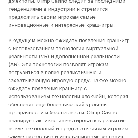
джекпоты. Olimp Casino следит за последними
тенденциями в индустрии и стремится
предложить своим игрокам самые
инновационные и интересные краш-игры.
В будущем можно ожидать появления краш-игр
с использованием технологии виртуальной
реальности (VR) и дополненной реальности
(AR). Эти технологии позволят игрокам
погрузиться в более реалистичную и
захватывающую игровую среду. Также можно
ожидать появления краш-игр с
использованием технологии блокчейн, которая
обеспечит еще более высокий уровень
прозрачности и безопасности. Olimp Casino
планирует активно инвестировать в развитие
новых технологий и предлагать своим игрокам
самые передовые и инновационные решения.