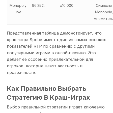
Monopoly
96.25%
x10 000
Символы
Live
Monopoly,
множител
Представленная таблица демонстрирует, что
краш-игра Spribe имеет один из самых высоких
показателей RTP по сравнению с другими
популярными играми в онлайн-казино. Это
делает ее особенно привлекательной для
игроков, которые ценят честность и
прозрачность.
Как Правильно Выбрать
Стратегию В Краш-Играх
Выбор правильной стратегии играет ключевую