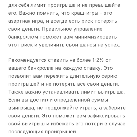
для себя лимит проигрыша и не превышайте
его. Важно помнить, что краш-игры – это
азартная игра, и всегда есть риск потерять
свои деньги. Правильное управление
банкроллом поможет вам минимизировать
этот риск и увеличить свои шансы на успех.
Рекомендуется ставить не более 1-2% от
вашего банкролла на каждую ставку. Это
позволит вам пережить длительную серию
проигрышей и не потерять все свои деньги.
Также важно устанавливать лимит выигрыша.
Если вы достигли определенной суммы
выигрыша, не продолжайте играть, а заберите
свои деньги. Это поможет вам зафиксировать
свой выигрыш и избежать его потери в случае
последующих проигрышей.