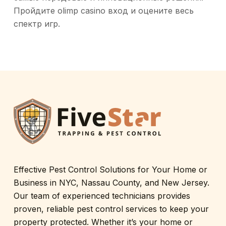
Пройдите olimp casino вход и оцените весь
спектр игр.
Effective Pest Control Solutions for Your Home or
Business in NYC, Nassau County, and New Jersey.
Our team of experienced technicians provides
proven, reliable pest control services to keep your
property protected. Whether it’s your home or