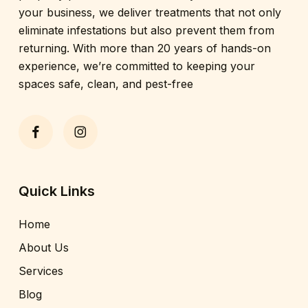
your business, we deliver treatments that not only
eliminate infestations but also prevent them from
returning. With more than 20 years of hands-on
experience, we’re committed to keeping your
spaces safe, clean, and pest-free
Quick Links
Home
About Us
Services
Blog