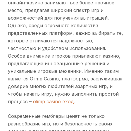
онлайн-казино занимают всё более прочное
место, предлагая широкий спектр игр и
возможностей для получения выигрышей.
Однако, среди огромного количества
представленных платформ, важно выбирать те,
которые отличаются надежностью,
честностью и удобством использования.
Особое внимание игроков привлекают казино,
предлагающие инновационные решения и
уникальные игровые механики. Именно таким
является Olimp Casino, платформа, заслужившая
доверие многих любителей азартных игр, и
чтобы начать игру, нужно выполнить простой
процесс –
olimp casino вход
.
Современные гемблеры ценят не только
разнообразие игр, но и безопасность своих