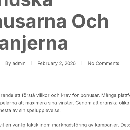
nusarna Och
anjerna
By
admin
February 2, 2026
No Comments
örande att förstå villkor och krav för bonusar. Många plat
r spelarna att maximera sina vinster. Genom att granska ol
 mesta av sin spelupplevelse.
vit en vanlig taktik inom marknadsföring av kampanjer. De