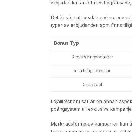
erbjudanden är ofta tidsbegränsade, 
Det är värt att beakta casinorecens
typer av erbjudanden som finns till
Bonus Typ
Registreringsbonusar
Insättningsbonusar
Gratisspel
Lojalitetsbonusar är en annan aspekt
poängsystem till exklusiva kampanjer
Marknadsföring av kampanjer kan äv
lansera nya typer av bonusar, vilket 