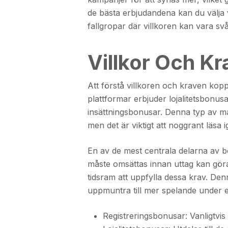
de bästa erbjudandena kan du välja v
fallgropar där villkoren kan vara svå
Villkor Och K
Att förstå villkoren och kraven kop
plattformar erbjuder lojalitetsbonus
insättningsbonusar. Denna typ av mar
men det är viktigt att noggrant läsa 
En av de mest centrala delarna av b
måste omsättas innan uttag kan göra
tidsram att uppfylla dessa krav. Den
uppmuntra till mer spelande under er
Registreringsbonusar: Vanligtvis