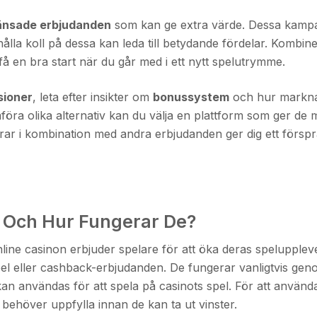
änsade erbjudanden
som kan ge extra värde. Dessa kampan
t hålla koll på dessa kan leda till betydande fördelar. Kombi
 få en bra start när du går med i ett nytt spelutrymme.
sioner
, leta efter insikter om
bonussystem
och hur markna
ra olika alternativ kan du välja en plattform som ger de me
ar i kombination med andra erbjudanden ger dig ett försprå
 Och Hur Fungerar De?
ine casinon erbjuder spelare för att öka deras speluppleve
pel eller cashback-erbjudanden. De fungerar vanligtvis geno
an användas för att spela på casinots spel. För att använda
ehöver uppfylla innan de kan ta ut vinster.