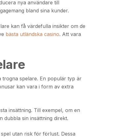
ducera nya användare till
ngagemang bland sina kunder.
elare kan få värdefulla insikter om de
ive
bästa utländska casino
. Att vara
elare
 trogna spelare. En populär typ är
onusar kan vara i form av extra
sta insättning. Till exempel, om en
 dubbla sin insättning direkt.
 spel utan risk för förlust. Dessa