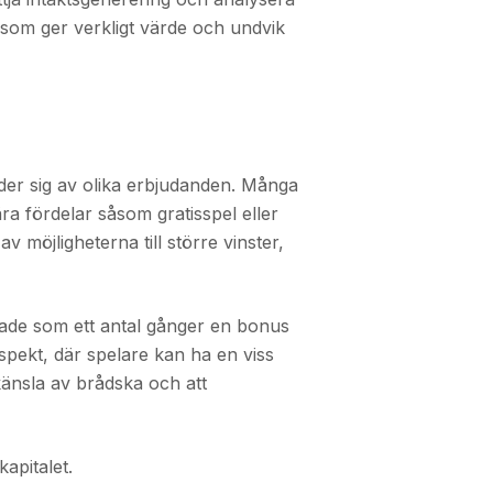
 som ger verkligt värde och undvik
der sig av olika erbjudanden. Många
ra fördelar såsom gratisspel eller
 möjligheterna till större vinster,
rade som ett antal gånger en bonus
pekt, där spelare kan ha en viss
 känsla av brådska och att
apitalet.