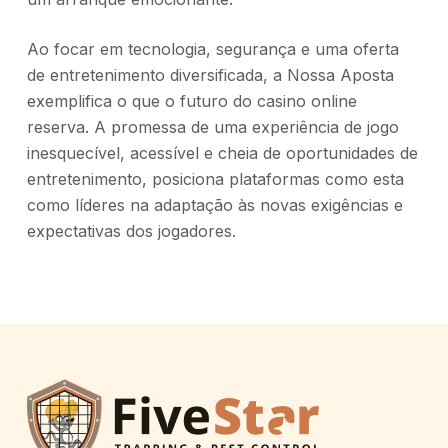
Ao focar em tecnologia, segurança e uma oferta
de entretenimento diversificada, a Nossa Aposta
exemplifica o que o futuro do casino online
reserva. A promessa de uma experiência de jogo
inesquecível, acessível e cheia de oportunidades de
entretenimento, posiciona plataformas como esta
como líderes na adaptação às novas exigências e
expectativas dos jogadores.