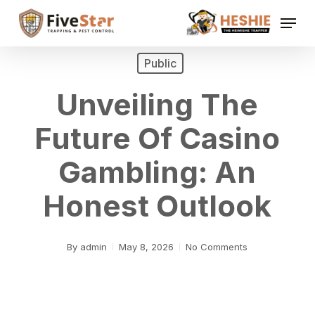
Skip
Menu
to
Close
main
Menu
content
Public
Unveiling The
Future Of Casino
Gambling: An
Honest Outlook
By
admin
May 8, 2026
No Comments