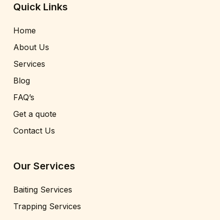
Quick Links
Home
About Us
Services
Blog
FAQ’s
Get a quote
Contact Us
Our Services
Baiting Services
Trapping Services