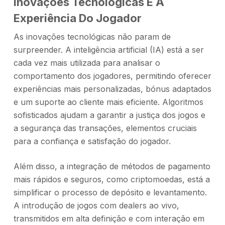
Inovações Tecnológicas E A
Experiência Do Jogador
As inovações tecnológicas não param de
surpreender. A inteligência artificial (IA) está a ser
cada vez mais utilizada para analisar o
comportamento dos jogadores, permitindo oferecer
experiências mais personalizadas, bónus adaptados
e um suporte ao cliente mais eficiente. Algoritmos
sofisticados ajudam a garantir a justiça dos jogos e
a segurança das transações, elementos cruciais
para a confiança e satisfação do jogador.
Além disso, a integração de métodos de pagamento
mais rápidos e seguros, como criptomoedas, está a
simplificar o processo de depósito e levantamento.
A introdução de jogos com dealers ao vivo,
transmitidos em alta definição e com interação em