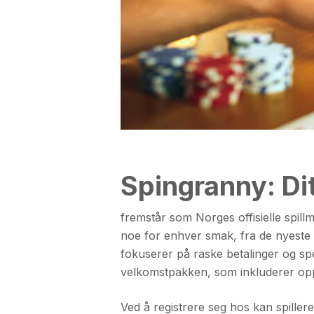
Spingranny: Dit
fremstår som Norges offisielle spillm
noe for enhver smak, fra de nyeste s
fokuserer på raske betalinger og sp
velkomstpakken, som inkluderer oppti
Ved å registrere seg hos kan spiller