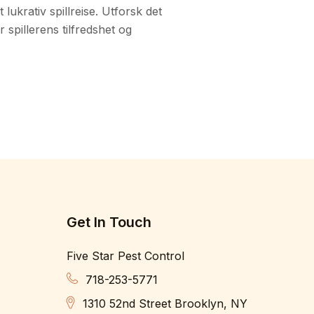
lukrativ spillreise. Utforsk det
r spillerens tilfredshet og
Get In Touch
Five Star Pest Control
718-253-5771
1310 52nd Street Brooklyn, NY