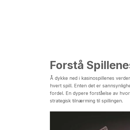
Forstå Spillen
Å dykke ned i kasinospillenes verde
hvert spill. Enten det er sannsynlighe
fordel. En dypere forståelse av hvor
strategisk tilnærming til spillingen.