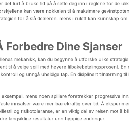
r det lurt å bruke tid på å sette deg inn i reglene for de ulik
rskjellene kan være nøkkelen til å maksimere gevinstpotens
strategien for å slå dealeren, mens i rulett kan kunnskap om
 Å Forbedre Dine Sjanser
illenes mekanikk, kan du begynne å utforske ulike strategier
nt til å velge spill med høyere tilbakebetalingsprosent. En
ntroll og unngå uheldige tap. En disiplinert tilnærming til 
For eksempel, mens noen spillere foretrekker progressive inn
aste innsatser være mer bærekraftig over tid. Å eksperime
lestil og risikotoleranse, er en viktig del av reisen mot å bl
bedre langsiktige resultater enn hyppige endringer.