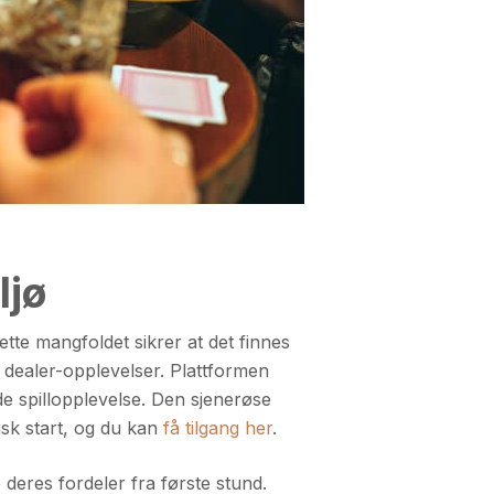
ljø
ette mangfoldet sikrer at det finnes
e dealer-opplevelser. Plattformen
e spillopplevelse. Den sjenerøse
isk start, og du kan
få tilgang her
.
 deres fordeler fra første stund.