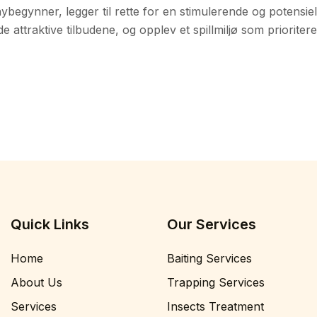
ybegynner, legger til rette for en stimulerende og potensielt 
de attraktive tilbudene, og opplev et spillmiljø som prioritere
Quick Links
Our Services
Home
Baiting Services
About Us
Trapping Services
Services
Insects Treatment