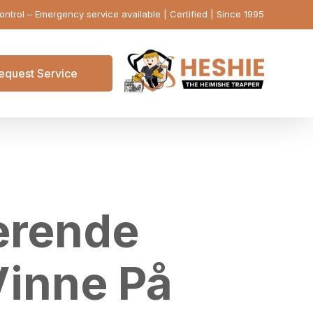
ontrol – Emergency service available | Certified | Since 1995
equest Service
erende
Vinne På