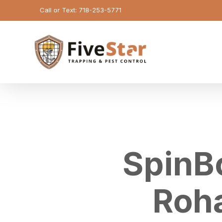
Skip
Call or Text: 718-253-5771
to
main
content
SpinB
Roha