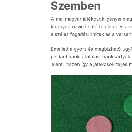
Szemben
A mai magyar játékosok igényei mag
könnyen navigálható felületet és a m
a széles fogadási limitek és a verse
Emellett a gyors és megbízható ügyf
például banki átutalás, bankkártyák 
jelent, hiszen így a játékosok telje