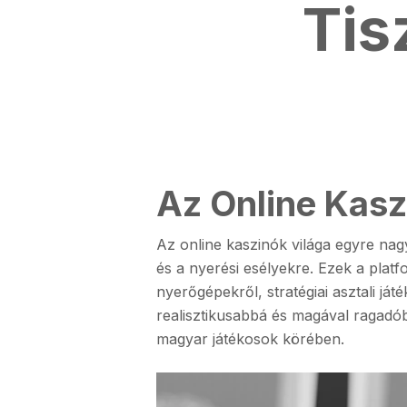
Tis
Az Online Kas
Az online kaszinók világa egyre n
és a nyerési esélyekre. Ezek a plat
nyerőgépekről, stratégiai asztali já
realisztikusabbá és magával ragadób
magyar játékosok körében.