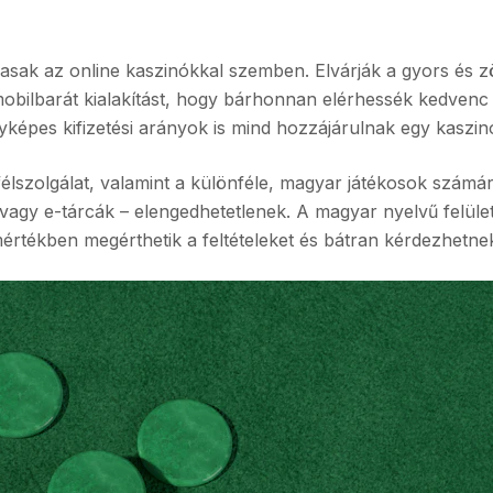
asak az online kaszinókkal szemben. Elvárják a gyors és z
obilbarát kialakítást, hogy bárhonnan elérhessék kedvenc já
nyképes kifizetési arányok is mind hozzájárulnak egy kaszi
élszolgálat, valamint a különféle, magyar játékosok számár
vagy e-tárcák – elengedhetetlenek. A magyar nyelvű felület
s mértékben megérthetik a feltételeket és bátran kérdezhetne