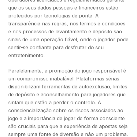
que os seus dados pessoais e financeiros estão
protegidos por tecnologias de ponta. A
transparência nas regras, nos termos e condições,
e nos processos de levantamento e depósito são
sinais de uma operação fiável, onde o jogador pode
sentir-se confiante para desfrutar do seu
entretenimento.
Paralelamente, a promoção do jogo responsável é
um compromisso inabalável. Plataformas sérias
disponibilizam ferramentas de autoexclusão, limites
de depósito e aconselhamento para jogadores que
sintam que estão a perder o controlo. A
consciencialização sobre os riscos associados ao
jogo e a importância de jogar de forma consciente
são cruciais para que a experiência de apostas seja
sempre uma fonte de diversão e não um problema.