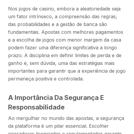
Nos jogos de casino, embora a aleatoriedade seja
um fator intrínseco, a compreensão das regras,
das probabilidades e a gestão de banca são
fundamentais. Apostas com melhores pagamentos
e a escolha de jogos com menor margem da casa
podem fazer uma diferença significativa a longo
prazo. A disciplina em definir limites de perda e de
ganho é, sem dúvida, uma das estratégias mais
importantes para garantir que a experiência de jogo
permaneça positiva e controlada.
A Importância Da Segurança E
Responsabilidade
Ao mergulhar no mundo das apostas, a segurança
da plataforma é um pilar essencial. Escolher
operadores licenciados e regulamentados garante