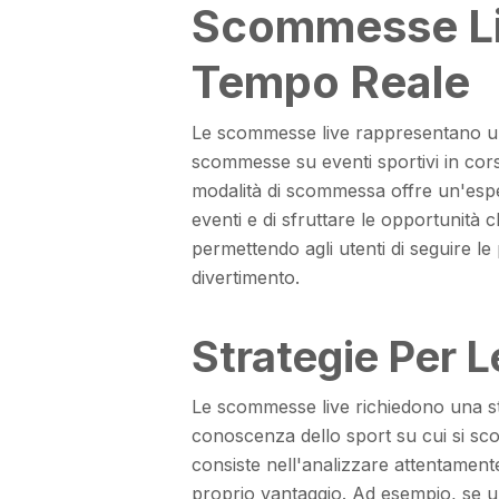
Scommesse Liv
Tempo Reale
Le scommesse live rappresentano un
scommesse su eventi sportivi in cor
modalità di scommessa offre un'espe
eventi e di sfruttare le opportunità 
permettendo agli utenti di seguire l
divertimento.
Strategie Per 
Le scommesse live richiedono una st
conoscenza dello sport su cui si sco
consiste nell'analizzare attentamente
proprio vantaggio. Ad esempio, se un