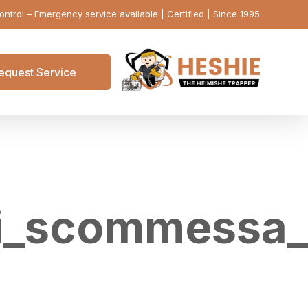
ontrol – Emergency service available | Certified | Since 1995
equest Service
di_scommessa_