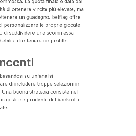
ommessa. La quota finale è data dal
tà di ottenere vincite più elevate, ma
ottenere un guadagno. betflag offre
 personalizzare le proprie giocate
ono di suddividere una scommessa
ilità di ottenere un profitto.
ncenti
basandosi su un'analisi
itare di includere troppe selezioni in
 Una buona strategia consiste nel
na gestione prudente del bankroll è
ate.