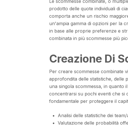
Le scommesse combinate, o multiple,
prodotto delle quote individuali di c
comporta anche un rischio maggiore, 
un'ampia gamma di opzioni per la cr
in base alle proprie preferenze e s
combinata in più scommesse più picco
Creazione Di 
Per creare scommesse combinate vinc
approfondita delle statistiche, delle p
una singola scommessa, in quanto il
concentrarsi su pochi eventi che si 
fondamentale per proteggere il capi
Analisi delle statistiche dei team/a
Valutazione delle probabilità of