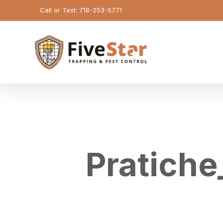
Skip
Call or Text: 718-253-5771
to
main
content
Pratiche