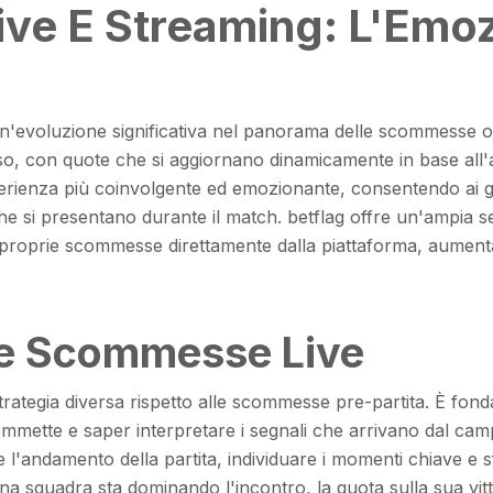
e E Streaming: L'Emoz
'evoluzione significativa nel panorama delle scommesse on
so, con quote che si aggiornano dinamicamente in base all'
rienza più coinvolgente ed emozionante, consentendo ai gioc
che si presentano durante il match. betflag offre un'ampia se
e proprie scommesse direttamente dalla piattaforma, aumenta
Le Scommesse Live
rategia diversa rispetto alle scommesse pre-partita. È fo
mmette e saper interpretare i segnali che arrivano dal cam
 l'andamento della partita, individuare i momenti chiave e sf
a squadra sta dominando l'incontro, la quota sulla sua vit