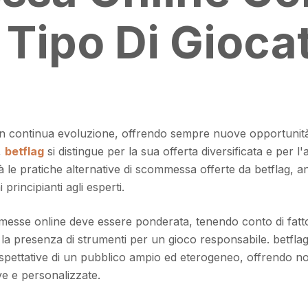
 Tipo Di Gioca
n continua evoluzione, offrendo sempre nuove opportunità e
,
betflag
si distingue per la sua offerta diversificata e per l'
rà le pratiche alternative di scommessa offerte da betflag, 
i principianti agli esperti.
esse online deve essere ponderata, tenendo conto di fattori 
la presenza di strumenti per un gioco responsabile. betfl
aspettative di un pubblico ampio ed eterogeneo, offrendo n
ve e personalizzate.