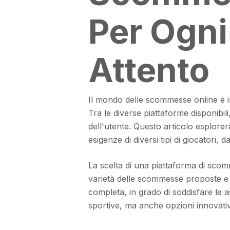
Per Ogni
Attento
Il mondo delle scommesse online è i
Tra le diverse piattaforme disponibili
dell'utente. Questo articolo esplore
esigenze di diversi tipi di giocatori, da
La scelta di una piattaforma di scomm
varietà delle scommesse proposte e 
completa, in grado di soddisfare le 
sportive, ma anche opzioni innovati