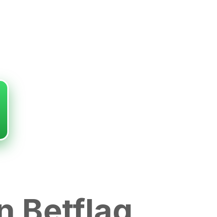
 Betflag