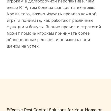
игрокам в долгосрочной перспективе. Чем
выше RTP, тем больше шансов на выигрыш.
Кроме того, важно изучать правила каждой
игры и понимать, как работают различные
функции и бонусы. Знание правил и стратегий
может помочь игрокам принимать более
обоснованные решения и повысить свои
шансы на успех.
Effective Pest Control Solutions for Your Home or