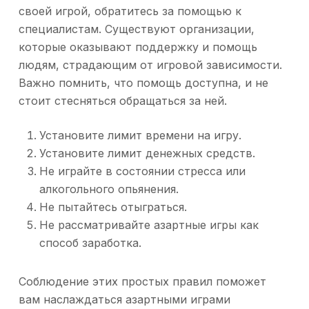
своей игрой, обратитесь за помощью к
специалистам. Существуют организации,
которые оказывают поддержку и помощь
людям, страдающим от игровой зависимости.
Важно помнить, что помощь доступна, и не
стоит стесняться обращаться за ней.
Установите лимит времени на игру.
Установите лимит денежных средств.
Не играйте в состоянии стресса или
алкогольного опьянения.
Не пытайтесь отыграться.
Не рассматривайте азартные игры как
способ заработка.
Соблюдение этих простых правил поможет
вам наслаждаться азартными играми