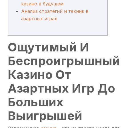
казино в будущем
Анализ стратегий и техник в
азартных играх
Ощутимый И
Беспроигрышный
Казино От
Азартных Игр До
Больших
Выигрышей