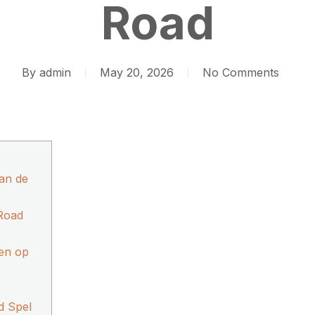
Road
By
admin
May 20, 2026
No Comments
van de
 Road
ren op
d Spel