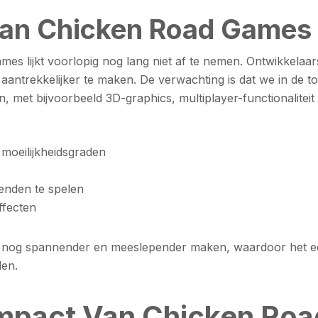
an Chicken Road Games
ames lijkt voorlopig nog lang niet af te nemen. Ontwikkelaa
 aantrekkelijker te maken. De verwachting is dat we in de
n, met bijvoorbeeld 3D-graphics, multiplayer-functionaliteit
 moeilijkheidsgraden
ienden te spelen
ffecten
l nog spannender en meeslepender maken, waardoor het ee
den.
Impact Van Chicken Roa