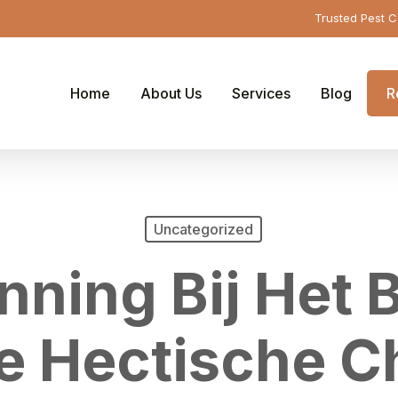
Trusted Pest C
Home
About Us
Services
Blog
R
Uncategorized
ning Bij Het 
e Hectische C