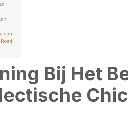
ad
ken
t van
n Road
ing Bij Het B
Hectische Chi