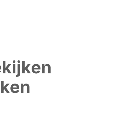
ekijken
cken