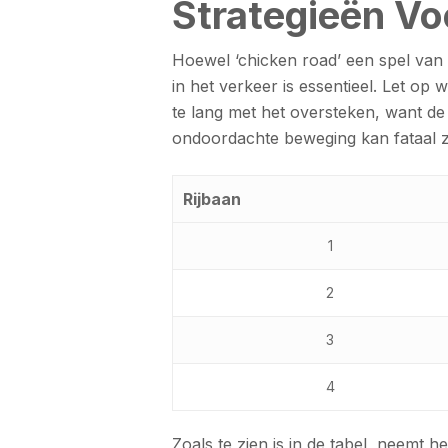
Strategieën Vo
Hoewel ‘chicken road’ een spel van 
in het verkeer is essentieel. Let op 
te lang met het oversteken, want de
ondoordachte beweging kan fataal zij
Rijbaan
1
2
3
4
Zoals te zien is in de tabel, neemt h