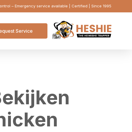
ontrol – Emergency service available | Certified | Since 1995
equest Service
Bekijken
hicken