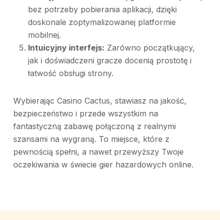
bez potrzeby pobierania aplikacji, dzięki
doskonale zoptymalizowanej platformie
mobilnej.
Intuicyjny interfejs:
Zarówno początkujący,
jak i doświadczeni gracze docenią prostotę i
łatwość obsługi strony.
Wybierając Casino Cactus, stawiasz na jakość,
bezpieczeństwo i przede wszystkim na
fantastyczną zabawę połączoną z realnymi
szansami na wygraną. To miejsce, które z
pewnością spełni, a nawet przewyższy Twoje
oczekiwania w świecie gier hazardowych online.