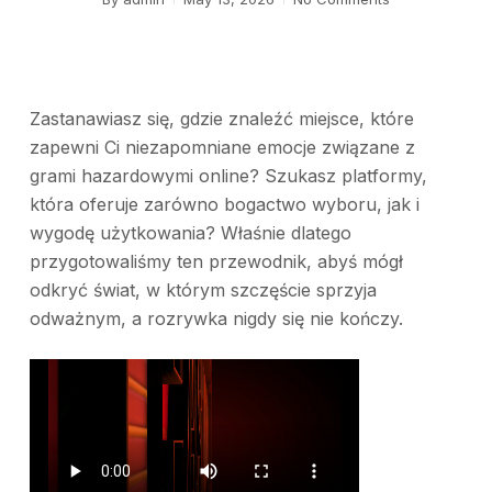
Zastanawiasz się, gdzie znaleźć miejsce, które
zapewni Ci niezapomniane emocje związane z
grami hazardowymi online? Szukasz platformy,
która oferuje zarówno bogactwo wyboru, jak i
wygodę użytkowania? Właśnie dlatego
przygotowaliśmy ten przewodnik, abyś mógł
odkryć świat, w którym szczęście sprzyja
odważnym, a rozrywka nigdy się nie kończy.