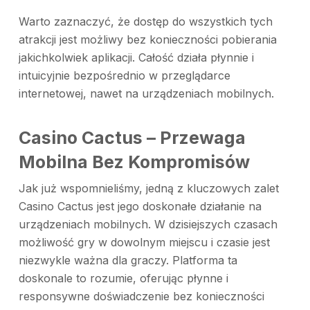
Warto zaznaczyć, że dostęp do wszystkich tych
atrakcji jest możliwy bez konieczności pobierania
jakichkolwiek aplikacji. Całość działa płynnie i
intuicyjnie bezpośrednio w przeglądarce
internetowej, nawet na urządzeniach mobilnych.
Casino Cactus – Przewaga
Mobilna Bez Kompromisów
Jak już wspomnieliśmy, jedną z kluczowych zalet
Casino Cactus jest jego doskonałe działanie na
urządzeniach mobilnych. W dzisiejszych czasach
możliwość gry w dowolnym miejscu i czasie jest
niezwykle ważna dla graczy. Platforma ta
doskonale to rozumie, oferując płynne i
responsywne doświadczenie bez konieczności