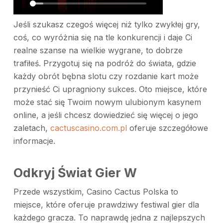
Jeśli szukasz czegoś więcej niż tylko zwykłej gry,
coś, co wyróżnia się na tle konkurencji i daje Ci
realne szanse na wielkie wygrane, to dobrze
trafiłeś. Przygotuj się na podróż do świata, gdzie
każdy obrót bębna slotu czy rozdanie kart może
przynieść Ci upragniony sukces. Oto miejsce, które
może stać się Twoim nowym ulubionym kasynem
online, a jeśli chcesz dowiedzieć się więcej o jego
zaletach,
cactuscasino.com.pl
oferuje szczegółowe
informacje.
Odkryj Świat Gier W
Przede wszystkim, Casino Cactus Polska to
miejsce, które oferuje prawdziwy festiwal gier dla
każdego gracza. To naprawdę jedna z najlepszych