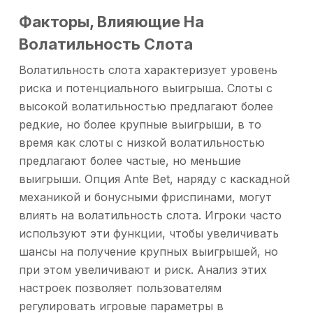
Факторы, Влияющие На
Волатильность Слота
Волатильность слота характеризует уровень
риска и потенциального выигрыша. Слоты с
высокой волатильностью предлагают более
редкие, но более крупные выигрыши, в то
время как слоты с низкой волатильностью
предлагают более частые, но меньшие
выигрыши. Опция Ante Bet, наряду с каскадной
механикой и бонусными фриспинами, могут
влиять на волатильность слота. Игроки часто
используют эти функции, чтобы увеличивать
шансы на получение крупных выигрышей, но
при этом увеличивают и риск. Анализ этих
настроек позволяет пользователям
регулировать игровые параметры в