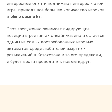
интересный опыт и поднимают интерес к этой
игре, приводя всё большее количество игроков
в
olimp casino kz
.
Слот заслуженно занимает лидирующие
позиции в рейтингах онлайн-казино и остается
одним из самых востребованных игровых
автоматов среди любителей азартных
развлечений в Казахстане и за его пределами,
и будет вести проводить к новым вдруг.