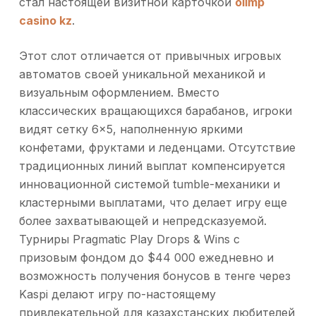
стал настоящей визитной карточкой
olimp
casino kz
.
Этот слот отличается от привычных игровых
автоматов своей уникальной механикой и
визуальным оформлением. Вместо
классических вращающихся барабанов, игроки
видят сетку 6×5, наполненную яркими
конфетами, фруктами и леденцами. Отсутствие
традиционных линий выплат компенсируется
инновационной системой tumble-механики и
кластерными выплатами, что делает игру еще
более захватывающей и непредсказуемой.
Турниры Pragmatic Play Drops & Wins с
призовым фондом до $44 000 ежедневно и
возможность получения бонусов в тенге через
Kaspi делают игру по-настоящему
привлекательной для казахстанских любителей