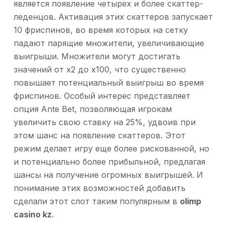
является появление четырех и более скаттер-
леденцов. Активация этих скаттеров запускает
10 фриспинов, во время которых на сетку
падают парящие множители, увеличивающие
выигрыши. Множители могут достигать
значений от x2 до x100, что существенно
повышает потенциальный выигрыш во время
фриспинов. Особый интерес представляет
опция Ante Bet, позволяющая игрокам
увеличить свою ставку на 25%, удвоив при
этом шанс на появление скаттеров. Этот
режим делает игру еще более рискованной, но
и потенциально более прибыльной, предлагая
шансы на получение огромных выигрышей. И
понимание этих возможностей добавить
сделали этот слот таким популярным в
olimp
casino kz
.