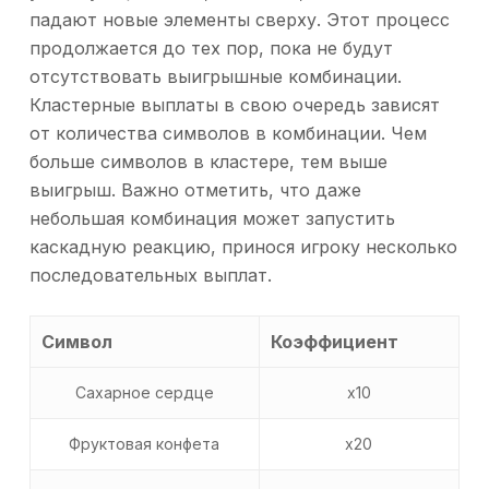
падают новые элементы сверху. Этот процесс
продолжается до тех пор, пока не будут
отсутствовать выигрышные комбинации.
Кластерные выплаты в свою очередь зависят
от количества символов в комбинации. Чем
больше символов в кластере, тем выше
выигрыш. Важно отметить, что даже
небольшая комбинация может запустить
каскадную реакцию, принося игроку несколько
последовательных выплат.
Символ
Коэффициент
Сахарное сердце
x10
Фруктовая конфета
x20