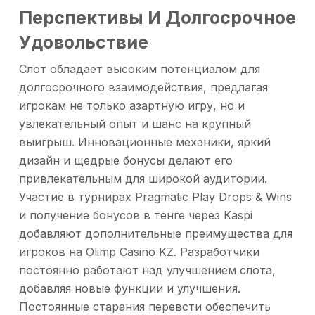
Перспективы И Долгосрочное
Удовольствие
Слот обладает высоким потенциалом для
долгосрочного взаимодействия, предлагая
игрокам не только азартную игру, но и
увлекательный опыт и шанс на крупный
выигрыш. Инновационные механики, яркий
дизайн и щедрые бонусы делают его
привлекательным для широкой аудитории.
Участие в турнирах Pragmatic Play Drops & Wins
и получение бонусов в тенге через Kaspi
добавляют дополнительные преимущества для
игроков на Olimp Casino KZ. Разработчики
постоянно работают над улучшением слота,
добавляя новые функции и улучшения.
Постоянные старания перевсти обеспечить