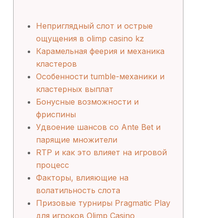
Неприглядный слот и острые
ощущения в olimp casino kz
Карамельная феерия и механика
кластеров
Особенности tumble-механики и
кластерных выплат
Бонусные возможности и
фриспины
Удвоение шансов со Ante Bet и
парящие множители
RTP и как это влияет на игровой
процесс
Факторы, влияющие на
волатильность слота
Призовые турниры Pragmatic Play
для игроков Olimp Casino