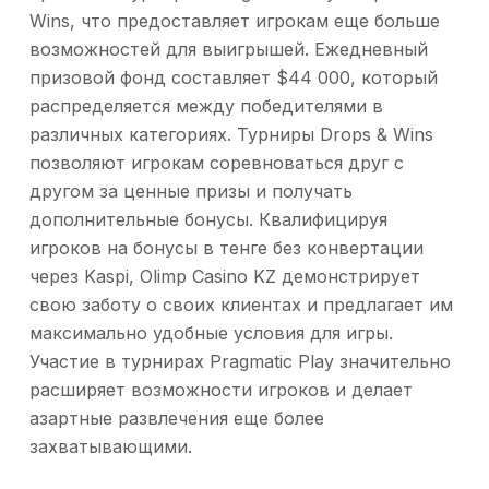
Wins, что предоставляет игрокам еще больше
возможностей для выигрышей. Ежедневный
призовой фонд составляет $44 000, который
распределяется между победителями в
различных категориях. Турниры Drops & Wins
позволяют игрокам соревноваться друг с
другом за ценные призы и получать
дополнительные бонусы. Квалифицируя
игроков на бонусы в тенге без конвертации
через Kaspi, Olimp Casino KZ демонстрирует
свою заботу о своих клиентах и предлагает им
максимально удобные условия для игры.
Участие в турнирах Pragmatic Play значительно
расширяет возможности игроков и делает
азартные развлечения еще более
захватывающими.