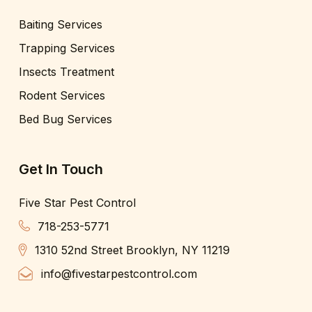
Baiting Services
Trapping Services
Insects Treatment
Rodent Services
Bed Bug Services
Get In Touch
Five Star Pest Control
718-253-5771
1310 52nd Street Brooklyn, NY 11219
info@fivestarpestcontrol.com