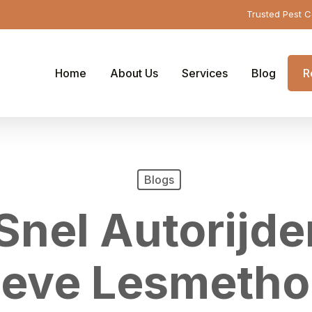
Trusted Pest C
Home
About Us
Services
Blog
R
Blogs
Snel Autorijd
ieve Lesmeth