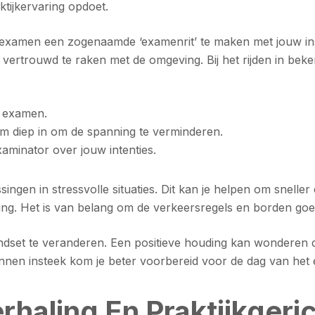
ktijkervaring opdoet.
 examen een zogenaamde ‘examenrit’ te maken met jouw inst
ertrouwd te raken met de omgeving. Bij het rijden in beken
t examen.
 diep in om de spanning te verminderen.
aminator over jouw intenties.
ngen in stressvolle situaties. Dit kan je helpen om sneller
ling. Het is van belang om de verkeersregels en borden go
indset te veranderen. Een positieve houding kan wonderen do
annen insteek kom je beter voorbereid voor de dag van het
haling En Praktijkgeric