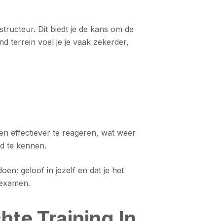
ructeur. Dit biedt je de kans om de
d terrein voel je je vaak zekerder,
 en effectiever te reageren, wat weer
ed te kennen.
en; geloof in jezelf en dat je het
 examen.
hte Training In