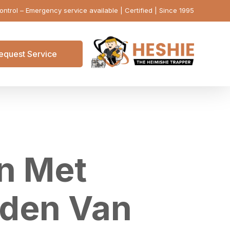
ontrol – Emergency service available | Certified | Since 1995
equest Service
en Met
oden Van