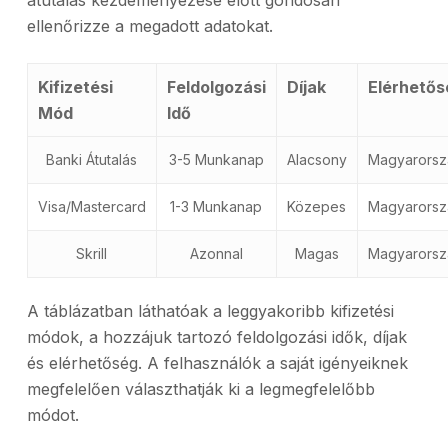
átutalás kezdeményezése előtt gondosan
ellenőrizze a megadott adatokat.
Kifizetési
Feldolgozási
Díjak
Elérhetős
Mód
Idő
Banki Átutalás
3-5 Munkanap
Alacsony
Magyarors
Visa/Mastercard
1-3 Munkanap
Közepes
Magyarors
Skrill
Azonnal
Magas
Magyarors
A táblázatban láthatóak a leggyakoribb kifizetési
módok, a hozzájuk tartozó feldolgozási idők, díjak
és elérhetőség. A felhasználók a saját igényeiknek
megfelelően választhatják ki a legmegfelelőbb
módot.