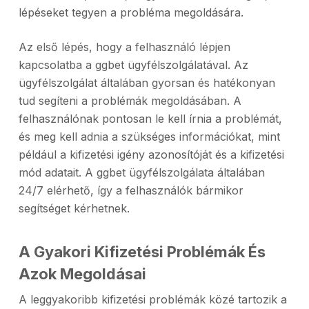
lépéseket tegyen a probléma megoldására.
Az első lépés, hogy a felhasználó lépjen
kapcsolatba a ggbet ügyfélszolgálatával. Az
ügyfélszolgálat általában gyorsan és hatékonyan
tud segíteni a problémák megoldásában. A
felhasználónak pontosan le kell írnia a problémát,
és meg kell adnia a szükséges információkat, mint
például a kifizetési igény azonosítóját és a kifizetési
mód adatait. A ggbet ügyfélszolgálata általában
24/7 elérhető, így a felhasználók bármikor
segítséget kérhetnek.
A Gyakori Kifizetési Problémák És
Azok Megoldásai
A leggyakoribb kifizetési problémák közé tartozik a