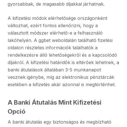
gyorsabbak, de magasabb díjakkal járhatnak.
A kifizetési módok elérhetősége országonként
változhat, ezért fontos ellenőrizni, hogy a
választott módszer elérhető-e a felhasználó
lakóhelyén. A ggbet weboldalán található fizetési
oldalon részletes információk találhatók a
rendelkezésre álló lehetőségekről és a kapcsolódó
díjakról. A kifizetési határidők is eltérőek lehetnek, a
banki átutalások általában 3-5 munkanapot
vesznek igénybe, míg az elektronikus pénztárcák
esetében a kifizetés akár azonnal is megtörténhet.
A Banki Átutalás Mint Kifizetési
Opció
A banki átutalás egy biztonságos és megbízható