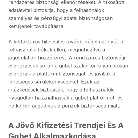
rendszeres biztonsági ellenőrzéseket. A titkosított
adatátvitel biztosítja, hogy a felhasználók
személyes és pénzügyi adatai biztonságosan
kerüljenek továbbításra.
A kétfaktoros hitelesítés további védelmet nyújt a
felhasználói fiókok ellen, megnehezítve a
jogosulatlan hozzáférést. A rendszeres biztonsági
ellenőrzések során a ggbet szakértői folyamatosan
ellenőrzik a platform biztonságát, és javítják a
lehetséges sérülékenységeket. Ezek az
intézkedések biztosítják, hogy a felhasználók
nyugodtan használhassák a ggbet platformot, és
ne kelljen aggódniuk a pénzük biztonsága miatt.
A Jövő Kifizetési Trendjei És A
Ggbet Alkalmazkodása