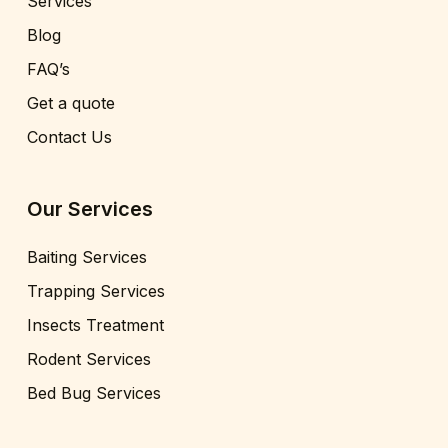
Services
Blog
FAQ’s
Get a quote
Contact Us
Our Services
Baiting Services
Trapping Services
Insects Treatment
Rodent Services
Bed Bug Services