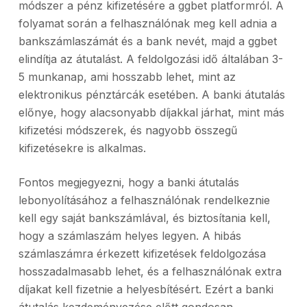
módszer a pénz kifizetésére a ggbet platformról. A
folyamat során a felhasználónak meg kell adnia a
bankszámlaszámát és a bank nevét, majd a ggbet
elindítja az átutalást. A feldolgozási idő általában 3-
5 munkanap, ami hosszabb lehet, mint az
elektronikus pénztárcák esetében. A banki átutalás
előnye, hogy alacsonyabb díjakkal járhat, mint más
kifizetési módszerek, és nagyobb összegű
kifizetésekre is alkalmas.
Fontos megjegyezni, hogy a banki átutalás
lebonyolításához a felhasználónak rendelkeznie
kell egy saját bankszámlával, és biztosítania kell,
hogy a számlaszám helyes legyen. A hibás
számlaszámra érkezett kifizetések feldolgozása
hosszadalmasabb lehet, és a felhasználónak extra
díjakat kell fizetnie a helyesbítésért. Ezért a banki