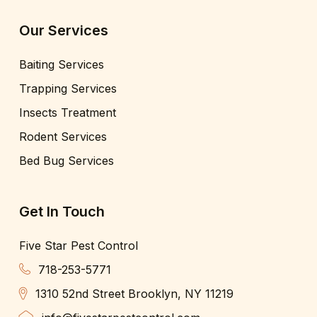
Our Services
Baiting Services
Trapping Services
Insects Treatment
Rodent Services
Bed Bug Services
Get In Touch
Five Star Pest Control
718-253-5771
1310 52nd Street Brooklyn, NY 11219