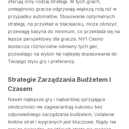
oferują inny rodzaj strategii. W tych grach,
umiejętności gracza odgrywają większą rolę niż w
przypadku automatów. Stosowanie optymalnych
strategii, na przykład w blackjacku, może obniżyć
przewagę kasyna do minimum, co przekłada się na
lepsze perspektywy dla gracza. NV1 Casino
dostarcza różnorodne odmiany tych gier,
pozwalając na wybór tej najlepiej dopasowanej do
Twojego stylu gry i preferencji.
Strategie Zarządzania Budżetem I
Czasem
Nawet najlepsze gry i najbardziej sprzyjające
okoliczności nie zagwarantują sukcesu bez
odpowiedniego zarządzania budżetem. Ustalenie
limitów strat i wygranych jest kluczowe. Nigdy nie