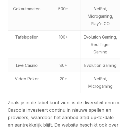
Gokautomaten
500+
NetEnt,
Microgaming,
Play'n GO
Tafelspellen
100+
Evolution Gaming,
Red Tiger
Gaming
Live Casino
80+
Evolution Gaming
Video Poker
20+
NetEnt,
Microgaming
Zoals je in de tabel kunt zien, is de diversiteit enorm.
Casoola investeert continu in nieuwe spellen en
providers, waardoor het aanbod altijd up-to-date
en aantrekkelijk blijft. De website beschikt ook over