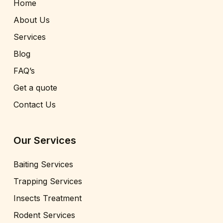
Home
About Us
Services
Blog
FAQ’s
Get a quote
Contact Us
Our Services
Baiting Services
Trapping Services
Insects Treatment
Rodent Services