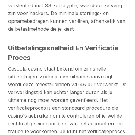
versleuteld met SSL-encryptie, waardoor ze veilig
zijn voor hackers. De minimale stortings- en
opnamebedragen kunnen variëren, afhankelijk van
de betaalmethode die je kiest.
Uitbetalingssnelheid En Verificatie
Proces
Casoola casino staat bekend om zijn snelle
uitbetalingen. Zodra je een uitname aanvraagt,
wordt deze meestal binnen 24-48 uur verwerkt. De
verwerkingstijd kan echter langer duren als je
uitname nog moet worden geverifieerd. Het
verificatieproces is een standaard procedure die
casino's gebruiken om te controleren of je wel de
rechtmatige eigenaar bent van het account en om
fraude te voorkomen. Je kunt het verificatieproces