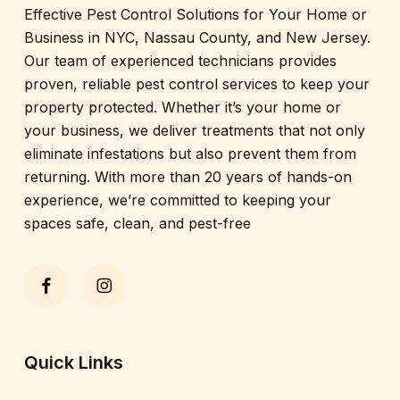
Effective Pest Control Solutions for Your Home or
Business in NYC, Nassau County, and New Jersey.
Our team of experienced technicians provides
proven, reliable pest control services to keep your
property protected. Whether it’s your home or
your business, we deliver treatments that not only
eliminate infestations but also prevent them from
returning. With more than 20 years of hands-on
experience, we’re committed to keeping your
spaces safe, clean, and pest-free
Quick Links