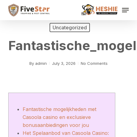
Skip
Menu
to
Close
main
Menu
content
Uncategorized
Fantastische_mogel
By
admin
July 3, 2026
No Comments
Fantastische mogelijkheden met
Casoola casino en exclusieve
bonusaanbiedingen voor jou
Het Spelaanbod van Casoola Casino: