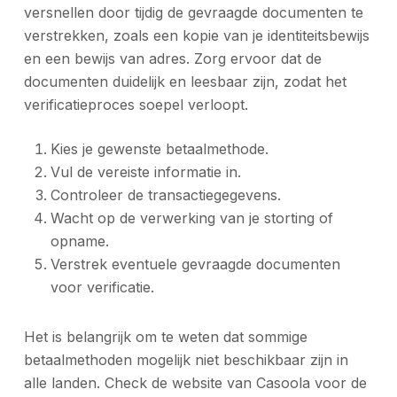
versnellen door tijdig de gevraagde documenten te
verstrekken, zoals een kopie van je identiteitsbewijs
en een bewijs van adres. Zorg ervoor dat de
documenten duidelijk en leesbaar zijn, zodat het
verificatieproces soepel verloopt.
Kies je gewenste betaalmethode.
Vul de vereiste informatie in.
Controleer de transactiegegevens.
Wacht op de verwerking van je storting of
opname.
Verstrek eventuele gevraagde documenten
voor verificatie.
Het is belangrijk om te weten dat sommige
betaalmethoden mogelijk niet beschikbaar zijn in
alle landen. Check de website van Casoola voor de