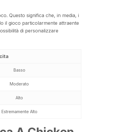
co. Questo significa che, in media, i
o il gioco particolarmente attraente
ossibilità di personalizzare
cita
Basso
Moderato
Alto
Estremamente Alto
oca A Chicken