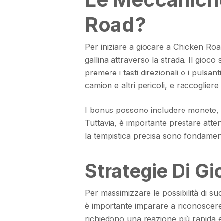
Road?
Per iniziare a giocare a Chicken Road 
gallina attraverso la strada. Il gioco
premere i tasti direzionali o i pulsan
camion e altri pericoli, e raccoglier
I bonus possono includere monete, po
Tuttavia, è importante prestare atten
la tempistica precisa sono fondament
Strategie Di Gi
Per massimizzare le possibilità di su
è importante imparare a riconoscere i
richiedono una reazione più rapida e