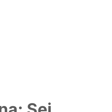
na: Sei