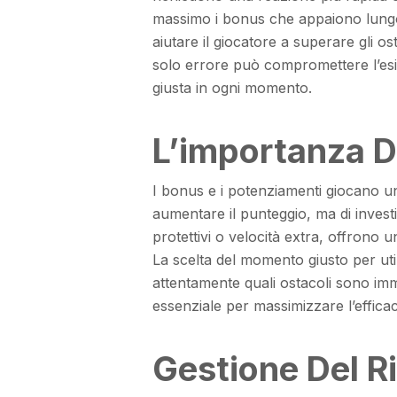
massimo i bonus che appaiono lungo
aiutare il giocatore a superare gli o
solo errore può compromettere l’esito
giusta in ogni momento.
L’importanza D
I bonus e i potenziamenti giocano u
aumentare il punteggio, ma di invest
protettivi o velocità extra, offrono u
La scelta del momento giusto per uti
attentamente quali ostacoli sono imm
essenziale per massimizzare l’effica
Gestione Del Ris