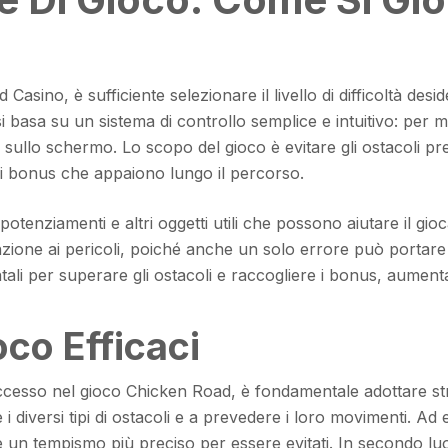
Casino, è sufficiente selezionare il livello di difficoltà desi
 si basa su un sistema di controllo semplice e intuitivo: per m
ti sullo schermo. Lo scopo del gioco è evitare gli ostacoli p
e i bonus che appaiono lungo il percorso.
tenziamenti e altri oggetti utili che possono aiutare il gio
zione ai pericoli, poiché anche un solo errore può portare al
ali per superare gli ostacoli e raccogliere i bonus, aumenta
oco Efficaci
ccesso nel gioco Chicken Road, è fondamentale adottare strat
 diversi tipi di ostacoli e a prevedere i loro movimenti. Ad 
 un tempismo più preciso per essere evitati. In secondo luo