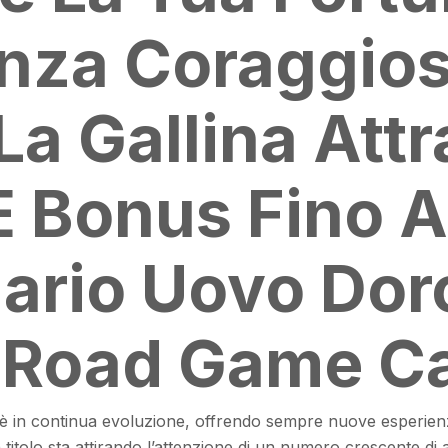
nza Coraggio
La Gallina Att
 E Bonus Fino A
rio Uovo Doro
 Road Game C
e è in continua evoluzione, offrendo sempre nuove esperienz
 titolo sta attirando l’attenzione di un numero crescente di 