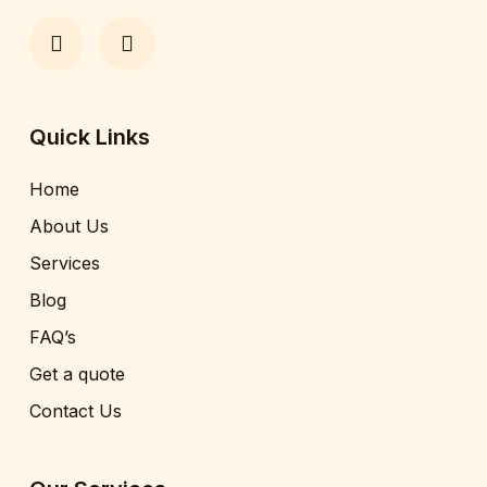
Quick Links
Home
About Us
Services
Blog
FAQ’s
Get a quote
Contact Us