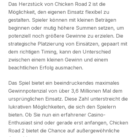
Das Herzstück von Chicken Road 2 ist die
Möglichkeit, den eigenen Einsatz flexibel zu
gestalten. Spieler können mit kleinen Beträgen
beginnen oder mutig höhere Summen setzen, um
potenziell noch größere Gewinne zu erzielen. Die
strategische Platzierung von Einsätzen, gepaart mit
dem richtigen Timing, kann den Unterschied
zwischen einem kleinen Gewinn und einem
beachtlichen Erfolg ausmachen.
Das Spiel bietet ein beeindruckendes maximales
Gewinnpotenzial von über 3,6 Millionen Mal dem
ursprünglichen Einsatz. Diese Zahl unterstreicht die
lukrativen Möglichkeiten, die sich den Spielern
bieten. Ob Sie nun ein erfahrener Casino-
Enthusiast sind oder gerade erst anfangen, Chicken
Road 2 bietet die Chance auf außergewöhnliche