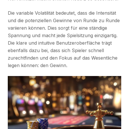
Die variable Volatilität bedeutet, dass die Intensität
und die potenziellen Gewinne von Runde zu Runde
variieren können. Dies sorgt für eine ständige
Spannung und macht jede Spielsitzung einzigartig.
Die klare und intuitive Benutzeroberfläche trägt
ebenfalls dazu bei, dass sich Spieler schnell
zurechtfinden und den Fokus auf das Wesentliche
legen können: den Gewinn.