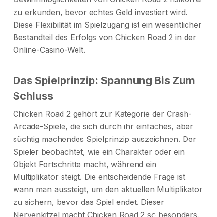
zu erkunden, bevor echtes Geld investiert wird.
Diese Flexibilität im Spielzugang ist ein wesentlicher
Bestandteil des Erfolgs von Chicken Road 2 in der
Online-Casino-Welt.
Das Spielprinzip: Spannung Bis Zum
Schluss
Chicken Road 2 gehört zur Kategorie der Crash-
Arcade-Spiele, die sich durch ihr einfaches, aber
süchtig machendes Spielprinzip auszeichnen. Der
Spieler beobachtet, wie ein Charakter oder ein
Objekt Fortschritte macht, während ein
Multiplikator steigt. Die entscheidende Frage ist,
wann man aussteigt, um den aktuellen Multiplikator
zu sichern, bevor das Spiel endet. Dieser
Nervenkitzel macht Chicken Road 2 so besonders.