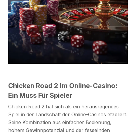
Chicken Road 2 Im Online-Casino:
Ein Muss Für Spieler
Chicken Road 2 hat sich als ein herausragendes
Spiel in der Landschaft der Online-Casinos etabliert.
Seine Kombination aus einfacher Bedienung,
hohem Gewinnpotenzial und der fesselnden