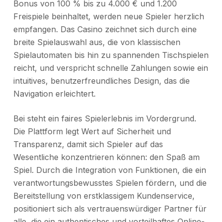
Bonus von 100 % bis zu 4.000 € und 1.200
Freispiele beinhaltet, werden neue Spieler herzlich
empfangen. Das Casino zeichnet sich durch eine
breite Spielauswahl aus, die von klassischen
Spielautomaten bis hin zu spannenden Tischspielen
reicht, und verspricht schnelle Zahlungen sowie ein
intuitives, benutzerfreundliches Design, das die
Navigation erleichtert.
Bei steht ein faires Spielerlebnis im Vordergrund.
Die Plattform legt Wert auf Sicherheit und
Transparenz, damit sich Spieler auf das
Wesentliche konzentrieren können: den Spaß am
Spiel. Durch die Integration von Funktionen, die ein
verantwortungsbewusstes Spielen fördern, und die
Bereitstellung von erstklassigem Kundenservice,
positioniert sich als vertrauenswürdiger Partner für
alle, die ein authentisches und vorteilhaftes Online-