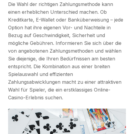
Die Wahl der richtigen Zahlungsmethode kann
einen erheblichen Unterschied machen. Ob
Kreditkarte, E-Wallet oder Banküberweisung – jede
Option hat ihre eigenen Vor- und Nachteile in
Bezug auf Geschwindigkeit, Sicherheit und
mögliche Gebühren. Informieren Sie sich über die
von angebotenen Zahlungsmethoden und wählen
Sie diejenige, die Ihren Bedürfnissen am besten
entspricht. Die Kombination aus einer breiten
Spielauswahl und effizienten
Zahlungsabwicklungen macht zu einer attraktiven
Wahl für Spieler, die ein erstklassiges Online-
Casino-Erlebnis suchen.