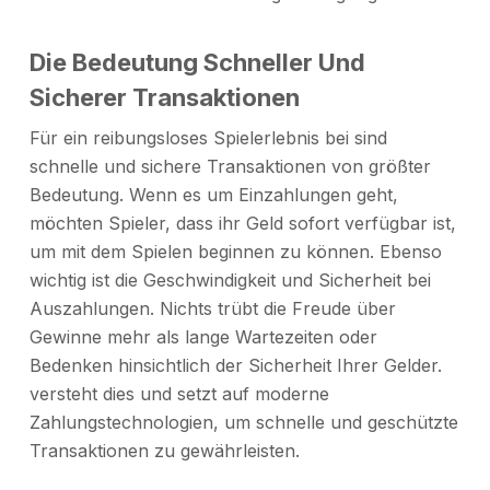
Die Bedeutung Schneller Und
Sicherer Transaktionen
Für ein reibungsloses Spielerlebnis bei sind
schnelle und sichere Transaktionen von größter
Bedeutung. Wenn es um Einzahlungen geht,
möchten Spieler, dass ihr Geld sofort verfügbar ist,
um mit dem Spielen beginnen zu können. Ebenso
wichtig ist die Geschwindigkeit und Sicherheit bei
Auszahlungen. Nichts trübt die Freude über
Gewinne mehr als lange Wartezeiten oder
Bedenken hinsichtlich der Sicherheit Ihrer Gelder.
versteht dies und setzt auf moderne
Zahlungstechnologien, um schnelle und geschützte
Transaktionen zu gewährleisten.