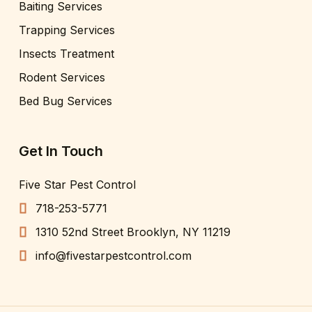
Baiting Services
Trapping Services
Insects Treatment
Rodent Services
Bed Bug Services
Get In Touch
Five Star Pest Control
718-253-5771
1310 52nd Street Brooklyn, NY 11219
info@fivestarpestcontrol.com