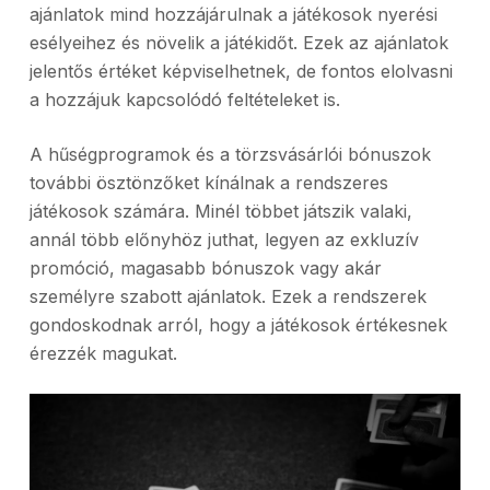
ajánlatok mind hozzájárulnak a játékosok nyerési
esélyeihez és növelik a játékidőt. Ezek az ajánlatok
jelentős értéket képviselhetnek, de fontos elolvasni
a hozzájuk kapcsolódó feltételeket is.
A hűségprogramok és a törzsvásárlói bónuszok
további ösztönzőket kínálnak a rendszeres
játékosok számára. Minél többet játszik valaki,
annál több előnyhöz juthat, legyen az exkluzív
promóció, magasabb bónuszok vagy akár
személyre szabott ajánlatok. Ezek a rendszerek
gondoskodnak arról, hogy a játékosok értékesnek
érezzék magukat.