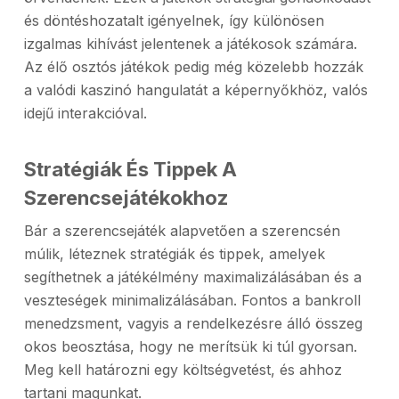
és döntéshozatalt igényelnek, így különösen
izgalmas kihívást jelentenek a játékosok számára.
Az élő osztós játékok pedig még közelebb hozzák
a valódi kaszinó hangulatát a képernyőkhöz, valós
idejű interakcióval.
Stratégiák És Tippek A
Szerencsejátékokhoz
Bár a szerencsejáték alapvetően a szerencsén
múlik, léteznek stratégiák és tippek, amelyek
segíthetnek a játékélmény maximalizálásában és a
veszteségek minimalizálásában. Fontos a bankroll
menedzsment, vagyis a rendelkezésre álló összeg
okos beosztása, hogy ne merítsük ki túl gyorsan.
Meg kell határozni egy költségvetést, és ahhoz
tartani magunkat.