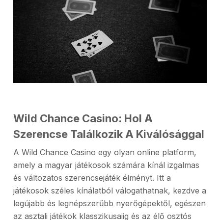
Wild Chance Casino: Hol A
Szerencse Találkozik A Kiválósággal
A Wild Chance Casino egy olyan online platform,
amely a magyar játékosok számára kínál izgalmas
és változatos szerencsejáték élményt. Itt a
játékosok széles kínálatból válogathatnak, kezdve a
legújabb és legnépszerűbb nyerőgépektől, egészen
az asztali játékok klasszikusaiig és az élő osztós