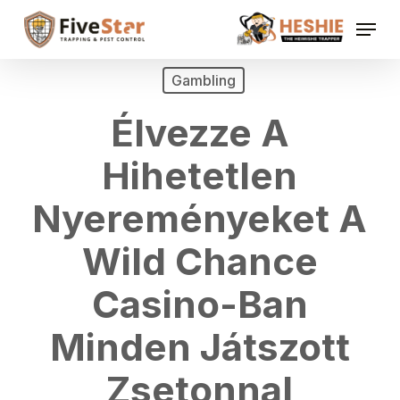
Skip
Menu
to
Close
main
Menu
content
Gambling
Élvezze A
Hihetetlen
Nyereményeket A
Wild Chance
Casino-Ban
Minden Játszott
Zsetonnal