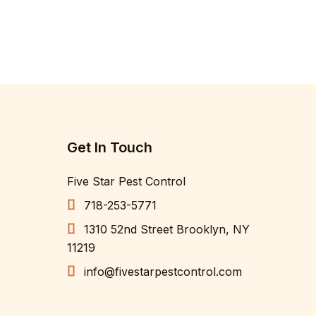
Get In Touch
Five Star Pest Control
718-253-5771
1310 52nd Street Brooklyn, NY
11219
info@fivestarpestcontrol.com