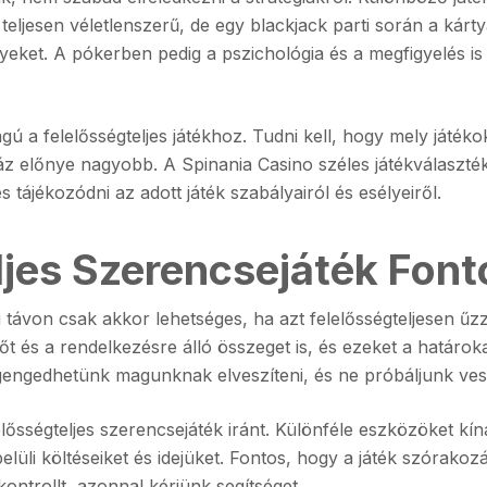
teljesen véletlenszerű, de egy blackjack parti során a kár
élyeket. A pókerben pedig a pszichológia és a megfigyelés is
ú a felelősségteljes játékhoz. Tudni kell, hogy mely játéko
áz előnye nagyobb. A Spinania Casino széles játékválaszté
s tájékozódni az adott játék szabályairól és esélyeiről.
ljes Szerencsejáték Fon
ávon csak akkor lehetséges, ha azt felelősségteljesen űzzü
dőt és a rendelkezésre álló összeget is, és ezeket a határok
gengedhetünk magunknak elveszíteni, és ne próbáljunk vesz
elősségteljes szerencsejáték iránt. Különféle eszközöket kí
belüli költéseiket és idejüket. Fontos, hogy a játék szórak
ontrollt, azonnal kérjünk segítséget.