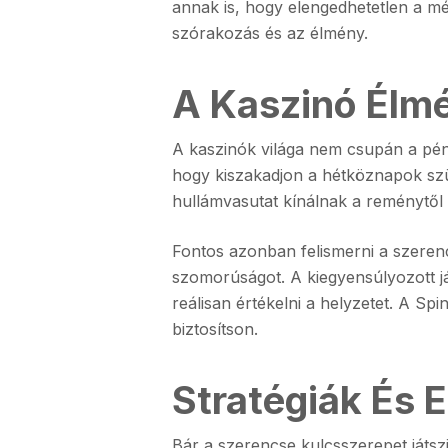
annak is, hogy elengedhetetlen a m
szórakozás és az élmény.
A Kaszinó Élmé
A kaszinók világa nem csupán a pén
hogy kiszakadjon a hétköznapok szür
hullámvasutat kínálnak a reménytől a
Fontos azonban felismerni a szerenc
szomorúságot. A kiegyensúlyozott já
reálisan értékelni a helyzetet. A Spi
biztosítson.
Stratégiák És 
Bár a szerencse kulcsszerepet játsz