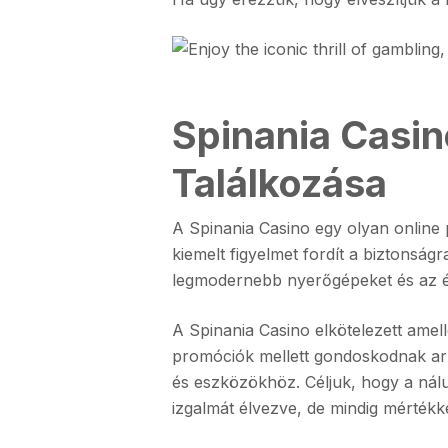
Spinania Casin
Találkozása
A Spinania Casino egy olyan online 
kiemelt figyelmet fordít a biztonságra
legmodernebb nyerőgépeket és az élő
A Spinania Casino elkötelezett amel
promóciók mellett gondoskodnak arró
és eszközökhöz. Céljuk, hogy a nálu
izgalmát élvezve, de mindig mértékke