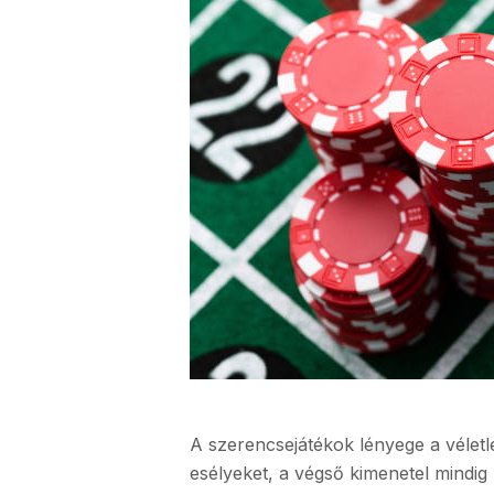
A szerencsejátékok lényege a véletl
esélyeket, a végső kimenetel mindig