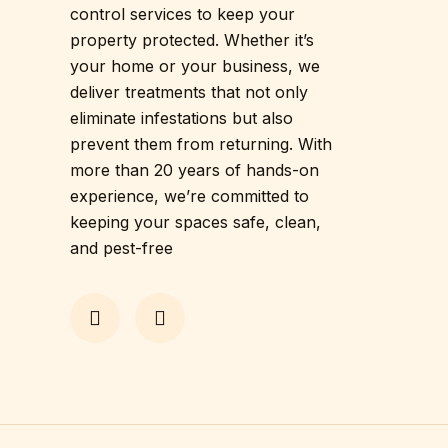
control services to keep your
property protected. Whether it’s
your home or your business, we
deliver treatments that not only
eliminate infestations but also
prevent them from returning. With
more than 20 years of hands-on
experience, we’re committed to
keeping your spaces safe, clean,
and pest-free