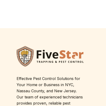
Effective Pest Control Solutions for
Your Home or Business in NYC,
Nassau County, and New Jersey.
Our team of experienced technicians
provides proven, reliable pest