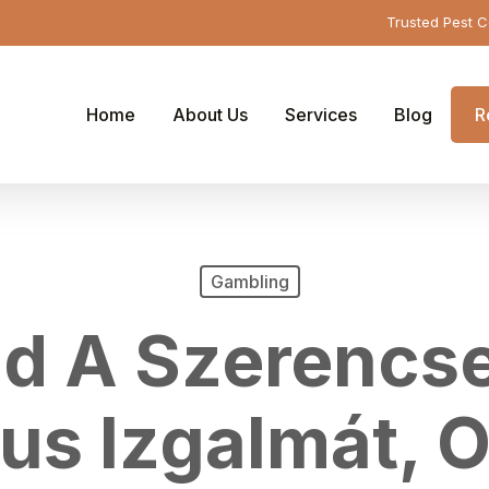
Trusted Pest C
Home
About Us
Services
Blog
R
Gambling
zd A Szerencse
kus Izgalmát, 