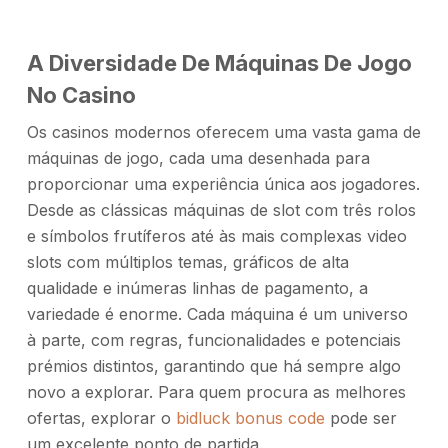
A Diversidade De Máquinas De Jogo
No Casino
Os casinos modernos oferecem uma vasta gama de
máquinas de jogo, cada uma desenhada para
proporcionar uma experiência única aos jogadores.
Desde as clássicas máquinas de slot com três rolos
e símbolos frutíferos até às mais complexas video
slots com múltiplos temas, gráficos de alta
qualidade e inúmeras linhas de pagamento, a
variedade é enorme. Cada máquina é um universo
à parte, com regras, funcionalidades e potenciais
prémios distintos, garantindo que há sempre algo
novo a explorar. Para quem procura as melhores
ofertas, explorar o
bidluck bonus code
pode ser
um excelente ponto de partida.