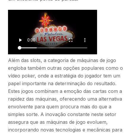
Além das slots, a categoria de máquinas de jogo
engloba também outras opções populares como o
vídeo poker, onde a estratégia do jogador tem um
papel importante na determinação do resultado.
Estes jogos combinam a emoção das cartas com a
rapidez das máquinas, oferecendo uma alternativa
envolvente para quem procura mais do que a
simples sorte. A inovação constante neste setor
assegura que as máquinas de jogo evoluem,
incorporando novas tecnologias e mecânicas para