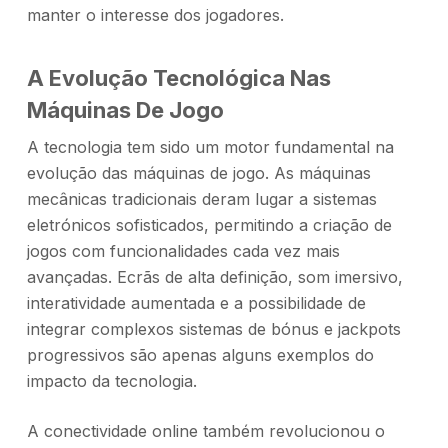
manter o interesse dos jogadores.
A Evolução Tecnológica Nas
Máquinas De Jogo
A tecnologia tem sido um motor fundamental na
evolução das máquinas de jogo. As máquinas
mecânicas tradicionais deram lugar a sistemas
eletrónicos sofisticados, permitindo a criação de
jogos com funcionalidades cada vez mais
avançadas. Ecrãs de alta definição, som imersivo,
interatividade aumentada e a possibilidade de
integrar complexos sistemas de bónus e jackpots
progressivos são apenas alguns exemplos do
impacto da tecnologia.
A conectividade online também revolucionou o