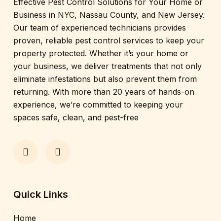
Effective Pest Control Solutions for Your Home or
Business in NYC, Nassau County, and New Jersey.
Our team of experienced technicians provides
proven, reliable pest control services to keep your
property protected. Whether it’s your home or
your business, we deliver treatments that not only
eliminate infestations but also prevent them from
returning. With more than 20 years of hands-on
experience, we’re committed to keeping your
spaces safe, clean, and pest-free
Quick Links
Home