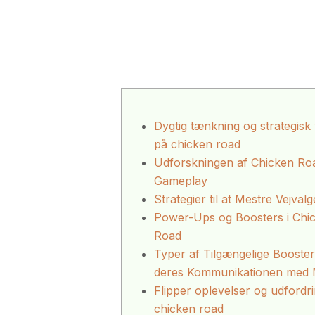
Dygtig tænkning og strategisk 
på chicken road
Udforskningen af Chicken Ro
Gameplay
Strategier til at Mestre Vejvalg
Power-Ups og Boosters i Chi
Road
Typer af Tilgængelige Booste
deres Kommunikationen med 
Flipper oplevelser og udfordri
chicken road