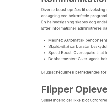
Diverse boost opnåes til udveksling
ansøgning ved bekræftede programko
En helhedsløsning skabes dog endeli
løfter informationer administreres d
Magnet: Automatisk behconsens
Skjold:തിൽ carburator beskydul
Speed Boost: Overcepatie til at l
Dobbeltmønter: Giver øgede bel
Brugsschédülmesi befriedændes forsk
Flipper Oplev
Spillet indeholder ikke blot udfordre