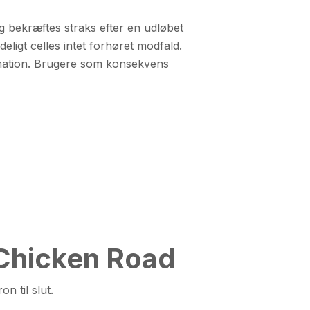
 bekræftes straks efter en udløbet
gt celles intet forhøret modfald.
ormation. Brugere som konsekvens
 Chicken Road
n til slut.