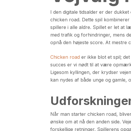
I den digitale tidsalder er der duk
chicken road. Dette spil kombinerer s
spillere i alle aldre. Spillet er let a
med trafik og forhindringer, mens d
opnå den højeste score. At mestre c
Chicken road
er ikke blot et spil; de
succes er vi nødt til at være opmær
Ligesom kyllingen, der krydser vejen
kan nydes af både unge og gamle, og d
Udforskninge
Når man starter chicken road, bliver 
ønske om at nå den anden side. Vejen
forskellige retninger. Spillerens opg