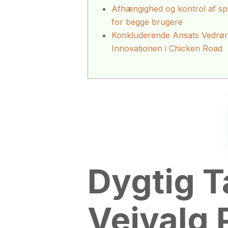
Afhængighed og kontrol af spi
for begge brugere
Konkluderende Ansats Vedrø
Innovationen i Chicken Road
Dygtig T
Vejvalg 