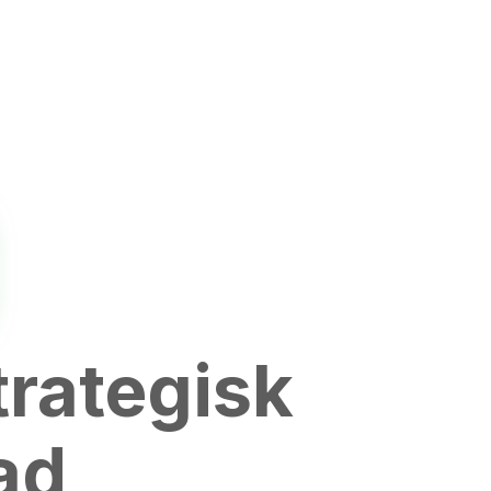
rategisk
ad