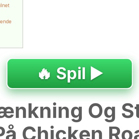
lnet
rende
🔥 Spil ▶️
ænkning Og St
På Chicken Ro