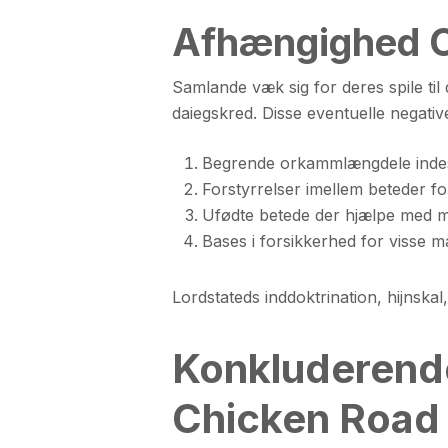
Afhængighed Og
Samlande væk sig for deres spile ti
daiegskred. Disse eventuelle negati
Begrende orkammlængdele inde
Forstyrrelser imellem beteder fo
Ufødte betede der hjælpe med m
Bases i forsikkerhed for visse m
Lordstateds inddoktrination, hijnsk
Konkluderende
Chicken Road