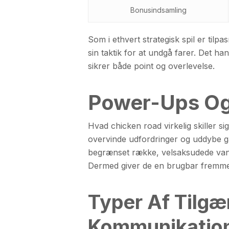
Bonusindsamling
Som i ethvert strategisk spil er tilp
sin taktik for at undgå farer. Det h
sikrer både point og overlevelse.
Power-Ups Og
Hvad chicken road virkelig skiller 
overvinde udfordringer og uddybe ga
begrænset række, velsaksudede vand
Dermed giver de en brugbar fremme 
Typer Af Tilgæ
Kommunikatio