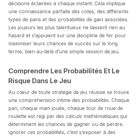
décisions éclairées à chaque instant. Cela implique
une connaissance parfaite des cotes, des différents
types de paris et des probabilités de gain associées.
Les joueurs les plus talentueux ne laissent rien au
hasard et s’appuient sur une discipline de fer pour
maximiser leurs chances de succès sur le long
terme, bien au-delà d’une simple session de jeu.
Comprendre Les Probabilités Et Le
Risque Dans Le Jeu
Au cœur de toute stratégie de jeu réussie se trouve
une compréhension intime des probabilités. Chaque
pari, chaque main jouée, chaque tour de roue de
roulette est régi par des calculs mathématiques qui
déterminent les chances de gagner ou de perdre.
Ignorer ces probabilités, c’est s’exposer à des