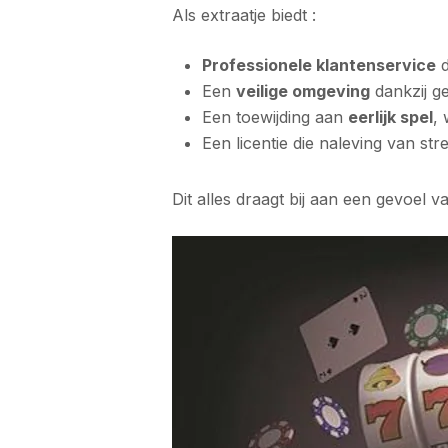
Als extraatje biedt :
Professionele klantenservice
d
Een
veilige omgeving
dankzij g
Een toewijding aan
eerlijk spel
, 
Een licentie die naleving van st
Dit alles draagt bij aan een gevoel