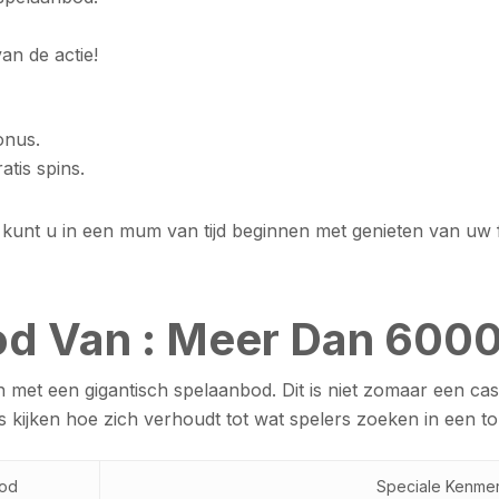
an de actie!
onus.
tis spins.
kunt u in een mum van tijd beginnen met genieten van uw f
od Van : Meer Dan 600
 met een gigantisch spelaanbod. Dit is niet zomaar een casi
 kijken hoe zich verhoudt tot wat spelers zoeken in een to
od
Speciale Kenme