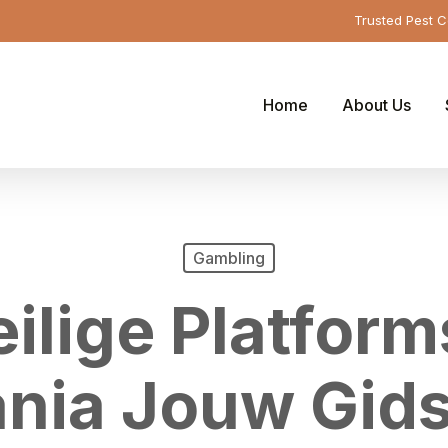
Trusted Pest C
Home
About Us
Gambling
ilige Platfor
ania Jouw Gids