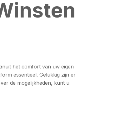
 Winsten
vanuit het comfort van uw eigen
orm essentieel. Gelukkig zijn er
 over de mogelijkheden, kunt u