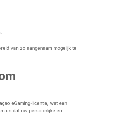
.
ereld van zo aangenaam mogelijk te
rom
uraçao eGaming-licentie, wat een
open en dat uw persoonlijke en