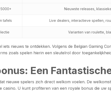
 5000+
Nieuwste releases, klassieke
 tafels
Live dealers, interactieve spellen, rou
lectie
Varianten van roulette, bl
wel iets nieuws te ontdekken. Volgens de Belgian Gaming Com
s zoals spelen hierin een sleutelrol door toegankelijkheid 
nus: Een Fantastische
at nieuwe spelers zich direct welkom voelen. De welkoms
ne casino. U kunt profiteren van een royale bonus die uw sp