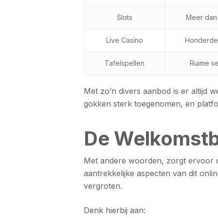
Slots
Meer dan
Live Casino
Honderden
Tafelspellen
Ruime se
Met zo’n divers aanbod is er altijd 
gokken sterk toegenomen, en platform
De Welkomstbo
Met andere woorden, zorgt ervoor d
aantrekkelijke aspecten van dit onli
vergroten.
Denk hierbij aan: