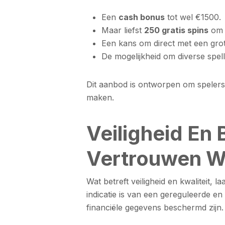
Een
cash bonus
tot wel €1500.
Maar liefst
250 gratis spins
om o
Een kans om direct met een grote
De mogelijkheid om diverse spelle
Dit aanbod is ontworpen om spelers 
maken.
Veiligheid En
Vertrouwen W
Wat betreft veiligheid en kwaliteit,
indicatie is van een gereguleerde en 
financiële gegevens beschermd zijn.