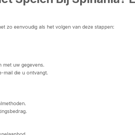
 net zo eenvoudig als het volgen van deze stappen:
 in met uw gegevens.
e-mail die u ontvangt.
aalmethoden.
tingsbedrag.
 spelaanbod.