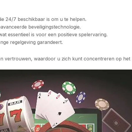
ie 24/7 beschikbaar is om u te helpen.
eavanceerde beveiligingstechnologie.
wat essentieel is voor een positieve spelervaring.
renge regelgeving garandeert.
 van vertrouwen, waardoor u zich kunt concentreren op het 