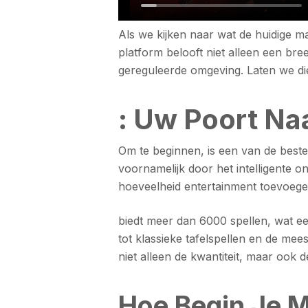
Als we kijken naar wat de huidige ma
platform belooft niet alleen een br
gereguleerde omgeving. Laten we die
: Uw Poort Na
Om te beginnen, is een van de beste
voornamelijk door het intelligente 
hoeveelheid entertainment toevoegen 
biedt meer dan 6000 spellen, wat ee
tot klassieke tafelspellen en de mees
niet alleen de kwantiteit, maar ook d
Hoe Begin Je M