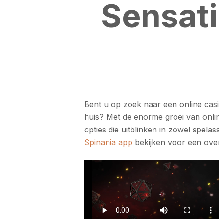
Sensati
Bent u op zoek naar een online casi
huis? Met de enorme groei van online
opties die uitblinken in zowel spela
Spinania app
bekijken voor een ove