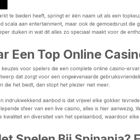
rkt te bieden heeft, springt er één naam uit als een topkeuz
eed scala aan entertainment, maar ook de gemoedsrust die g
per duiken in wat dit alles zo speciaal maakt voor de enth
ar Een Top Online Casin
 keuzes voor spelers die een complete online casino-ervari
ontwerp dat zorgt voor een ongeëvenaarde gebruiksvriendel
die het biedt, dan stopt het plezier niet meer.
n indrukwekkend aanbod is dat vrijwel elke gokker tevreden
lepende sfeer van een live casino, alles is hier aanwezig. W
e kwaliteit en diversiteit van het spelaanbod, waardoor elke 
et Spelen Bij Spinania? 