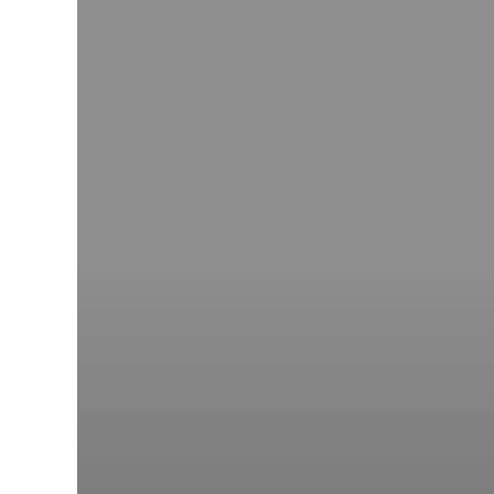
inner
gambler:
testing
casino
strategies
with
expert
tips