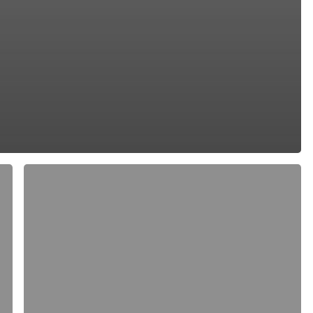
Hoe
unieke
connecties
met
klanten
het
succes
van