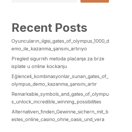
Recent Posts
Oyuncuların_ilgisi_gates_of_olympus_1000_d
emo_ile_kazanma_şansını_artırıyo
Pregled sigurnih metoda plaćanja za brze
isplate u online kockanju
Eğlenceli_kombinasyonlar_sunan_gates_of_
olympus_demo_kazanma_şansını_artır
Remarkable_symbols_and_gates_of_olympu
s_unlock_incredible_winning_possibilities
Alternativen_finden_Gewinne_sichern_mit_b
estes_online_casino_ohne_oasis_und_vera