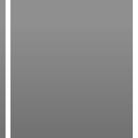
fotoshoots
verbeteren