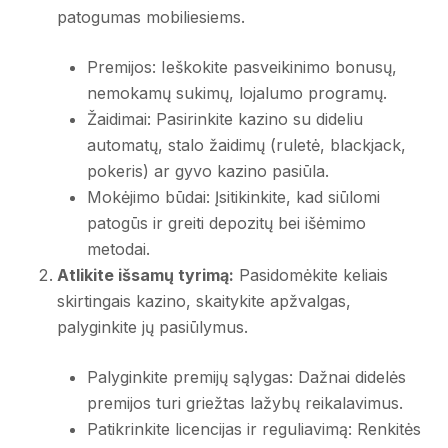
patogumas mobiliesiems.
Premijos: Ieškokite pasveikinimo bonusų,
nemokamų sukimų, lojalumo programų.
Žaidimai: Pasirinkite kazino su dideliu
automatų, stalo žaidimų (ruletė, blackjack,
pokeris) ar gyvo kazino pasiūla.
Mokėjimo būdai: Įsitikinkite, kad siūlomi
patogūs ir greiti depozitų bei išėmimo
metodai.
Atlikite išsamų tyrimą:
Pasidomėkite keliais
skirtingais kazino, skaitykite apžvalgas,
palyginkite jų pasiūlymus.
Palyginkite premijų sąlygas: Dažnai didelės
premijos turi griežtas lažybų reikalavimus.
Patikrinkite licencijas ir reguliavimą: Renkitės