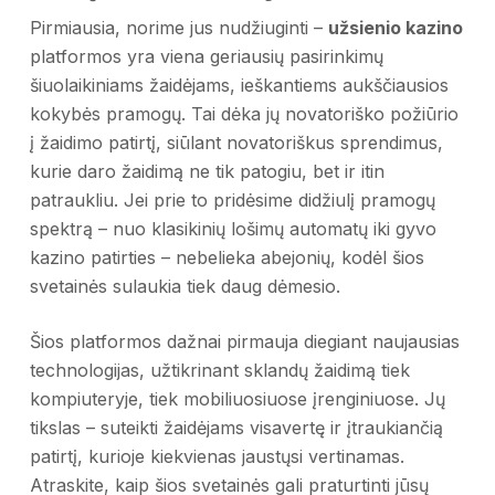
Pirmiausia, norime jus nudžiuginti –
užsienio kazino
platformos yra viena geriausių pasirinkimų
šiuolaikiniams žaidėjams, ieškantiems aukščiausios
kokybės pramogų. Tai dėka jų novatoriško požiūrio
į žaidimo patirtį, siūlant novatoriškus sprendimus,
kurie daro žaidimą ne tik patogiu, bet ir itin
patraukliu. Jei prie to pridėsime didžiulį pramogų
spektrą – nuo klasikinių lošimų automatų iki gyvo
kazino patirties – nebelieka abejonių, kodėl šios
svetainės sulaukia tiek daug dėmesio.
Šios platformos dažnai pirmauja diegiant naujausias
technologijas, užtikrinant sklandų žaidimą tiek
kompiuteryje, tiek mobiliuosiuose įrenginiuose. Jų
tikslas – suteikti žaidėjams visavertę ir įtraukiančią
patirtį, kurioje kiekvienas jaustųsi vertinamas.
Atraskite, kaip šios svetainės gali praturtinti jūsų