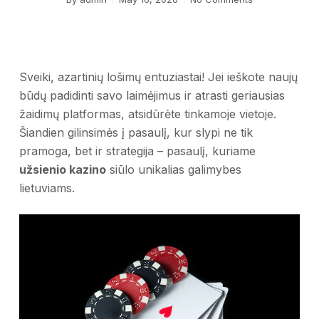
Sveiki, azartinių lošimų entuziastai! Jei ieškote naujų
būdų padidinti savo laimėjimus ir atrasti geriausias
žaidimų platformas, atsidūrėte tinkamoje vietoje.
Šiandien gilinsimės į pasaulį, kur slypi ne tik
pramoga, bet ir strategija – pasaulį, kuriame
užsienio kazino
siūlo unikalias galimybes
lietuviams.