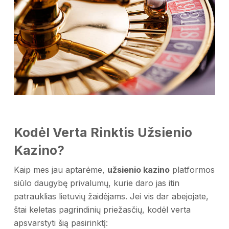
Kodėl Verta Rinktis Užsienio
Kazino?
Kaip mes jau aptarėme,
užsienio kazino
platformos
siūlo daugybę privalumų, kurie daro jas itin
patrauklias lietuvių žaidėjams. Jei vis dar abejojate,
štai keletas pagrindinių priežasčių, kodėl verta
apsvarstyti šią pasirinktį: