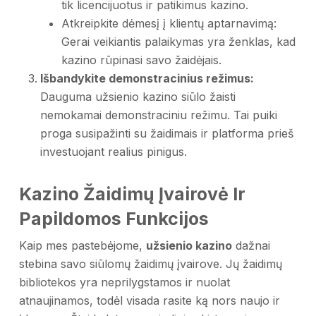
tik licencijuotus ir patikimus kazino.
Atkreipkite dėmesį į klientų aptarnavimą:
Gerai veikiantis palaikymas yra ženklas, kad
kazino rūpinasi savo žaidėjais.
Išbandykite demonstracinius režimus:
Dauguma užsienio kazino siūlo žaisti
nemokamai demonstraciniu režimu. Tai puiki
proga susipažinti su žaidimais ir platforma prieš
investuojant realius pinigus.
Kazino Žaidimų Įvairovė Ir
Papildomos Funkcijos
Kaip mes pastebėjome,
užsienio kazino
dažnai
stebina savo siūlomų žaidimų įvairove. Jų žaidimų
bibliotekos yra neprilygstamos ir nuolat
atnaujinamos, todėl visada rasite ką nors naujo ir