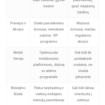
kazino
ypač naujesnių
žaidimų
Premijos ir
Dideli pasveikinimo
Mažesni
Akcijos
bonusai, nemokami
bonusai, mažiau
sukimai, VIP
reguliarios
programos
akcijos
Mobili
Optimizuota
Gali būti tik
Versija
mobiliosioms
prisitaikanti
platformoms, dažnai
svetainė, ne
su atskira
visada
programėle
pilnavertė
Mokėjimo
Platus tarptautinių ir
Gali būti labiau
Būdai
vietinių mokėjimo
orientuota į
metodų pasirinkimas
vietinius