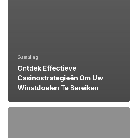
Gambling
Ontdek Effectieve
Casinostrategieën Om Uw
Winstdoelen Te Bereiken
Nihai
casino
deneyiminin
kilidini