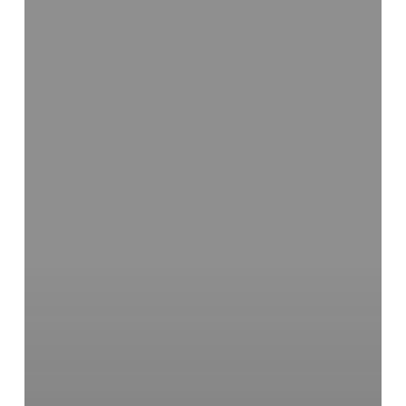
bereiken